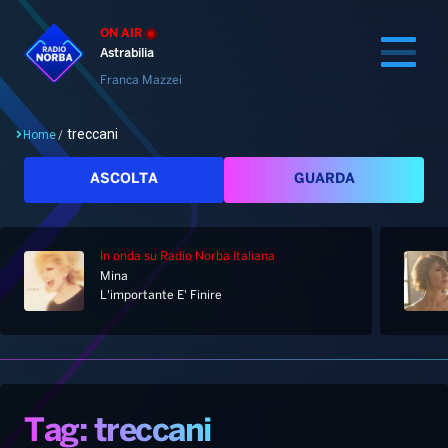
ON AIR
Astrabilia
Franca Mazzei
treccani
Home
/
Cerca
ASCOLTA
GUARDA
In onda
su Radio Norba Italiana
Home
Mina
L'importante E' Finire
Radio
Notizie
Palinsesto
Pod&Play
Classifiche
Top News
Tag: treccani
Gallery
Giochi&Concorsi
Locali
Playlist
Hit Dance