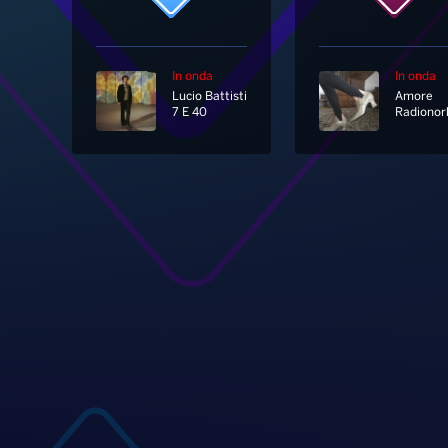
In onda
In onda
Lucio Battisti
Amore
7 E 40
Radionor