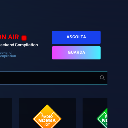
ON AIR
ASCOLTA
eekend Compilation
GUARDA
eekend
ompilation