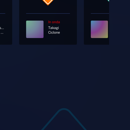
In onda
In onda
Gigi D'alessio; Anna Tatangelo
Takagi
Un Nuovo Bacio
Ciclone