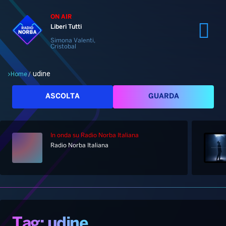
ON AIR
Liberi Tutti
Simona Valenti,
Cristobal
udine
Home
/
Cerca
ASCOLTA
GUARDA
In onda
su Radio Norba Italiana
Radio Norba Italiana
Home
Radio
Notizie
Palinsesto
Pod&Play
Classifiche
Top News
Tag: udine