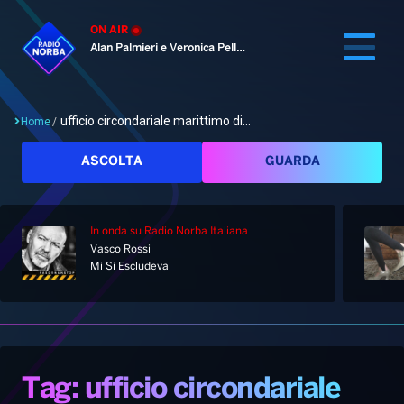
ON AIR
Alan Palmieri e Veronica Pellegrino
ufficio circondariale marittimo di...
Home
/
Cerca
ASCOLTA
GUARDA
In onda
su Radio Norba Italiana
Home
Vasco Rossi
Mi Si Escludeva
Radio
Notizie
Palinsesto
Pod&Play
Classifiche
Top News
Tag: ufficio circondariale
Gallery
Giochi&Concorsi
Locali
Playlist
Hit Dance