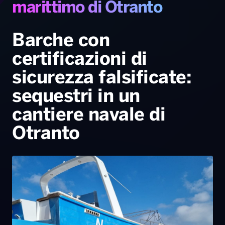
marittimo di Otranto
Radio Norba News TV
PALATOUR
Musica e Spettacolo
Notiziario
Generale
Barche con
Voce al Bari
Sport
Interviste
Novità
certificazioni di
Battiti Live 2026
Radio Norba Consiglia
Oroscopo
sicurezza falsificate:
Leggerissime
Speciale Astrabilia 2026
Gallery
sequestri in un
cantiere navale di
Otranto