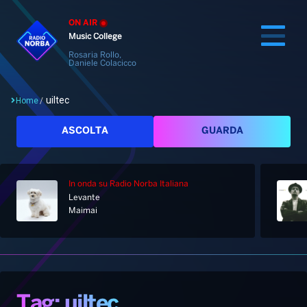
ON AIR
Music College
Rosaria Rollo,
Daniele Colacicco
uiltec
Home
/
Cerca
ASCOLTA
GUARDA
In onda
su Radio Norba Italiana
Home
Levante
Maimai
Radio
Notizie
Palinsesto
Pod&Play
Classifiche
Top News
Tag: uiltec