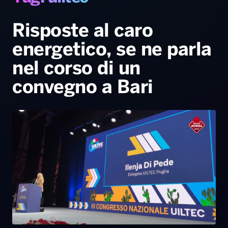
Gallery
Giochi&Concorsi
Locali
Playlist
Hit Dance
Radio Norba News TV
PALATOUR
Musica e Spettacolo
Notiziario
Generale
Risposte al caro
energetico, se ne parla
Voce al Bari
Sport
Interviste
Novità
nel corso di un
Battiti Live 2026
Radio Norba Consiglia
Oroscopo
convegno a Bari
Leggerissime
Speciale Astrabilia 2026
Gallery