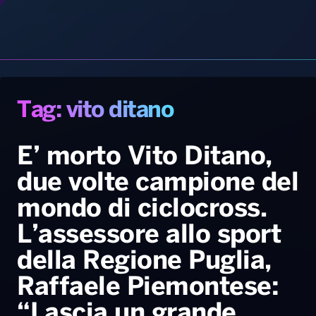
Gallery
Giochi&Concorsi
Locali
Playlist
Hit Dance
Radio Norba News TV
PALATOUR
Musica e Spettacolo
Notiziario
Generale
E’ morto Vito Ditano,
due volte campione del
Voce al Bari
Sport
Interviste
Novità
mondo di ciclocross.
Battiti Live 2026
Radio Norba Consiglia
Oroscopo
L’assessore allo sport
Leggerissime
Speciale Astrabilia 2026
Gallery
della Regione Puglia,
Raffaele Piemontese:
“Lascia un grande
vuoto”