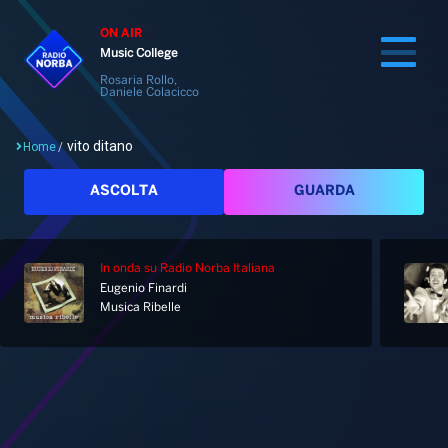
ON AIR
Music College
Rosaria Rollo,
Daniele Colacicco
vito ditano
Home
/
Cerca
ASCOLTA
GUARDA
In onda
su Radio Norba Italiana
Home
Eugenio Finardi
Musica Ribelle
Radio
Notizie
Palinsesto
Pod&Play
Classifiche
Top News
Tag: vito ditano