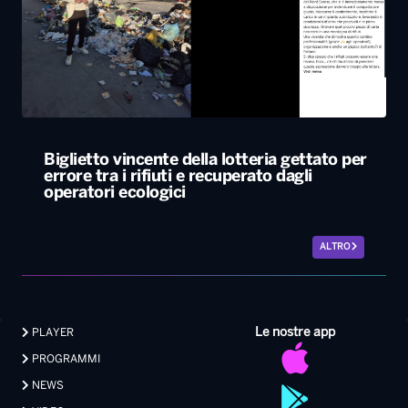
Biglietto vincente della lotteria gettato per
errore tra i rifiuti e recuperato dagli
operatori ecologici
ALTRO
Le nostre app
PLAYER
PROGRAMMI
NEWS
VIDEO
FOTO
LAVORA CON NOI
EVENTI LIVE
CONTATTI PUBBLICITÀ
MEDIA PARTNERSHIP