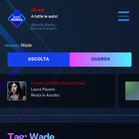
ON AIR
A tutte le auto!
Alessia Marty,
Enrico Fornaro
Wade
Home
/
Cerca
ASCOLTA
GUARDA
In onda
su Radio Norba Italiana
Home
Laura Pausini
Resta In Ascolto
Radio
Notizie
Palinsesto
Pod&Play
Classifiche
Top News
Tag: Wade