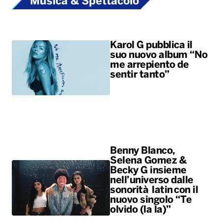
Musica & Spettacolo
Karol G pubblica il
suo nuovo album “No
me arrepiento de
sentir tanto”
Benny Blanco,
Selena Gomez &
Becky G insieme
nell’universo dalle
sonorità latin con il
nuovo singolo “Te
olvido (la la)”