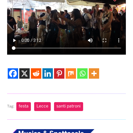
festa
Lecce
santi patroni
Tag: