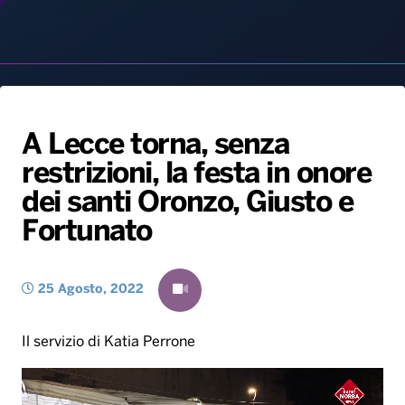
Radio Norba News TV
PALATOUR
Musica e Spettacolo
Notiziario
Generale
Voce al Bari
Sport
Interviste
Novità
Battiti Live 2026
Radio Norba Consiglia
Oroscopo
A Lecce torna, senza
Leggerissime
Speciale Astrabilia 2026
Gallery
restrizioni, la festa in onore
dei santi Oronzo, Giusto e
Fortunato
25 Agosto, 2022
Il servizio di Katia Perrone