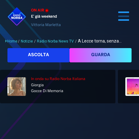
ON AIR
E’ già weekend
Vittoria Marletta
A Lecce torna, senza...
Home
/
Notizie
/
Radio Norba News TV
/
Cerca
ASCOLTA
GUARDA
In onda
su Radio Norba Italiana
Home
Giorgia
Gocce Di Memoria
Radio
Notizie
Palinsesto
Pod&Play
Classifiche
Top News
Gallery
Giochi&Concorsi
Locali
Playlist
Hit Dance