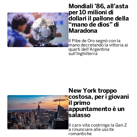
Mondiali ’86, all’asta
per 10 milioni di
dollari il pallone della
“mano de dios” di
Maradona
Il Pibe de Oro segnò con la
mano decretando la vittoria ai
quarti dell'Argentina
sull'Inghilterra
New York troppo
costosa, per i giovani
il primo
appuntamento è un
salasso
Il caro-vita costringe la Gen Z
a rinunciare alle uscite
romantiche