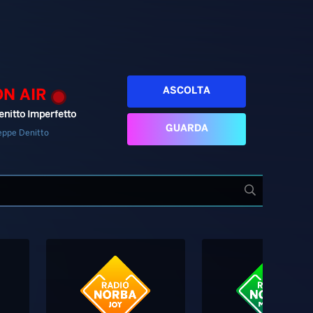
ASCOLTA
ON AIR
enitto Imperfetto
GUARDA
eppe Denitto