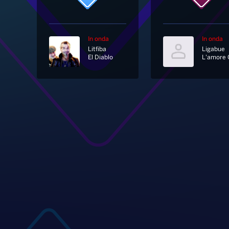
In onda
In onda
Litfiba
Ligabue
El Diablo