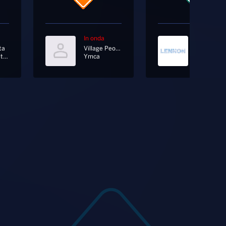
In onda
In onda
ta
Village People
John Lenn
Calma Metafisica
Ymca