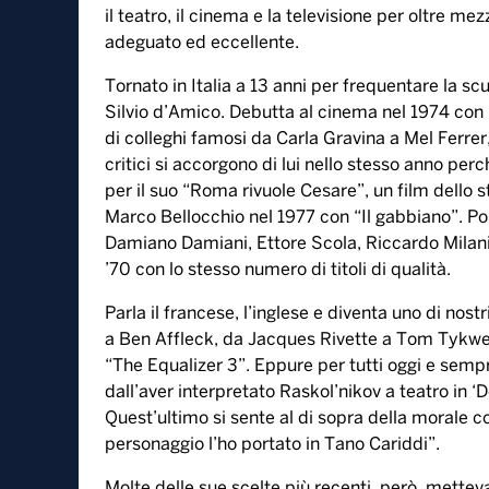
il teatro, il cinema e la televisione per oltre m
adeguato ed eccellente.
Tornato in Italia a 13 anni per frequentare la scu
Silvio d’Amico. Debutta al cinema nel 1974 con “
di colleghi famosi da Carla Gravina a Mel Ferrer
critici si accorgono di lui nello stesso anno per
per il suo “Roma rivuole Cesare”, un film dello s
Marco Bellocchio nel 1977 con “Il gabbiano”. Poi 
Damiano Damiani, Ettore Scola, Riccardo Milani, 
’70 con lo stesso numero di titoli di qualità.
Parla il francese, l’inglese e diventa uno di nost
a Ben Affleck, da Jacques Rivette a Tom Tykwer,
“The Equalizer 3”. Eppure per tutti oggi e semp
dall’aver interpretato Raskol’nikov a teatro in ‘D
Quest’ultimo si sente al di sopra della morale 
personaggio l’ho portato in Tano Cariddi”.
Molte delle sue scelte più recenti, però, metteva