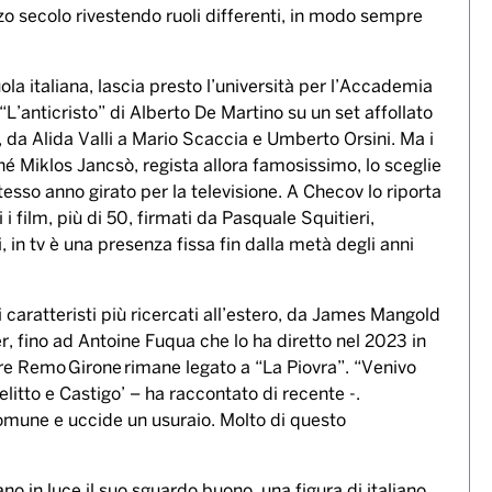
ezzo secolo rivestendo ruoli differenti, in modo sempre
ola italiana, lascia presto l’università per l’Accademia
L’anticristo” di Alberto De Martino su un set affollato
, da Alida Valli a Mario Scaccia e Umberto Orsini. Ma i
ché Miklos Jancsò, regista allora famosissimo, lo sceglie
tesso anno girato per la televisione. A Checov lo riporta
i film, più di 50, firmati da Pasquale Squitieri,
in tv è una presenza fissa fin dalla metà degli anni
ri caratteristi più ricercati all’estero, da James Mangold
 fino ad Antoine Fuqua che lo ha diretto nel 2023 in
re Remo Girone rimane legato a “La Piovra”. “Venivo
elitto e Castigo’ – ha raccontato di recente -.
comune e uccide un usuraio. Molto di questo
no in luce il suo sguardo buono, una figura di italiano