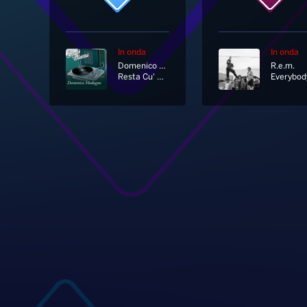
In onda
In onda
Domenico Modugno
R.e.m.
Resta Cu' Mme