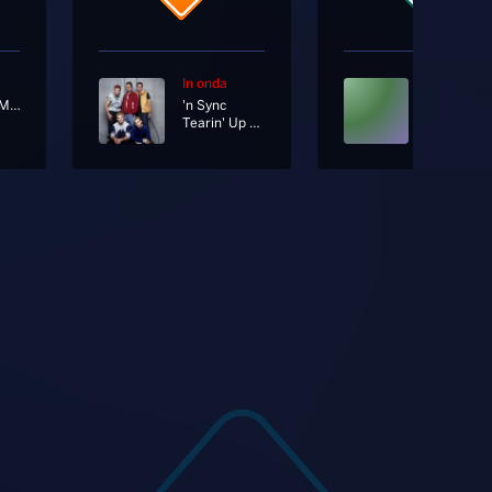
In onda
In onda
Cristiano Malgioglio Ft. Gente De Zona
'n Sync
Tearin' Up My Heart