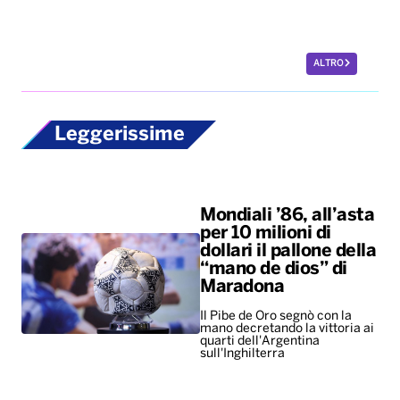
Mondiali ’86, all’asta
per 10 milioni di
dollari il pallone della
“mano de dios” di
Maradona
Il Pibe de Oro segnò con la
mano decretando la vittoria ai
quarti dell'Argentina
sull'Inghilterra
New York troppo
costosa, per i giovani
il primo
appuntamento è un
salasso