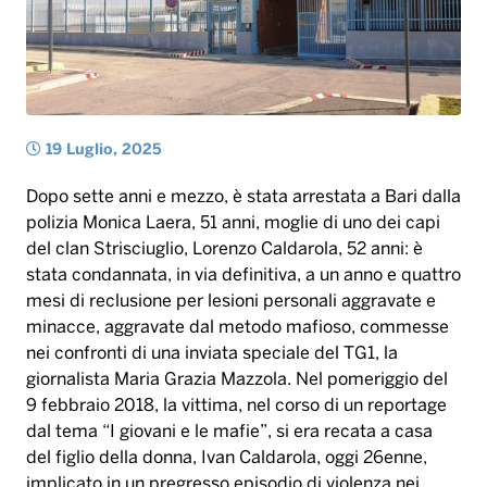
Dopo sette anni e mezzo, è stata arrestata a Bari dalla
polizia Monica Laera, 51 anni, moglie di uno dei capi
del clan Strisciuglio, Lorenzo Caldarola, 52 anni: è
stata condannata, in via definitiva, a un anno e quattro
mesi di reclusione per lesioni personali aggravate e
minacce, aggravate dal metodo mafioso, commesse
nei confronti di una inviata speciale del TG1, la
giornalista Maria Grazia Mazzola. Nel pomeriggio del
9 febbraio 2018, la vittima, nel corso di un reportage
dal tema “I giovani e le mafie”, si era recata a casa
del figlio della donna, Ivan Caldarola, oggi 26enne,
implicato in un pregresso episodio di violenza nei
confronti un minorenne. Appena fuori dal palazzo, la
giornalista è stata immediatamente avvicinata dalla
Laera che, in un primo momento le ha intimato, con
atteggiamento aggressivo, di andarsene. Dopo pochi
attimi, è passata alle vie di fatto, colpendo la reporter
con uno schiaffo al lato sinistro del volto, con prognosi