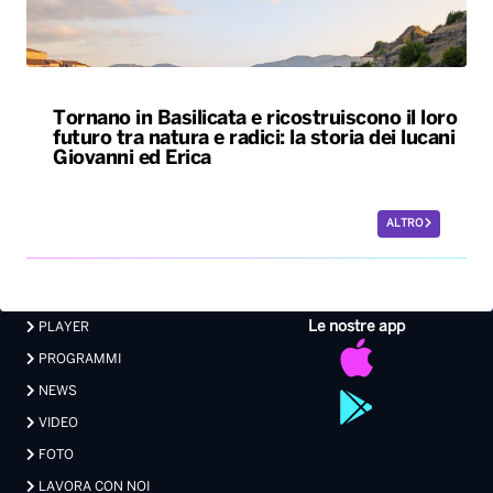
ALTRO
Le nostre app
PLAYER
PROGRAMMI
NEWS
VIDEO
FOTO
LAVORA CON NOI
EVENTI LIVE
CONTATTI PUBBLICITÀ
MEDIA PARTNERSHIP
Privacy
|
Preferenze Privacy
|
Cookie
|
Contatti