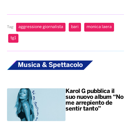
Musica & Spettacolo
Karol G pubblica il
suo nuovo album “No
me arrepiento de
sentir tanto”
Benny Blanco,
Selena Gomez &
Becky G insieme
nell’universo dalle
sonorità latin con il