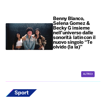
nuovo singolo “Te
olvido (la la)”
ALTRO
Sport
Scherma, la
potentina Francesca
Palumbo convocata
per i Giochi del
Mediterraneo
La fiorettista lucana, argento