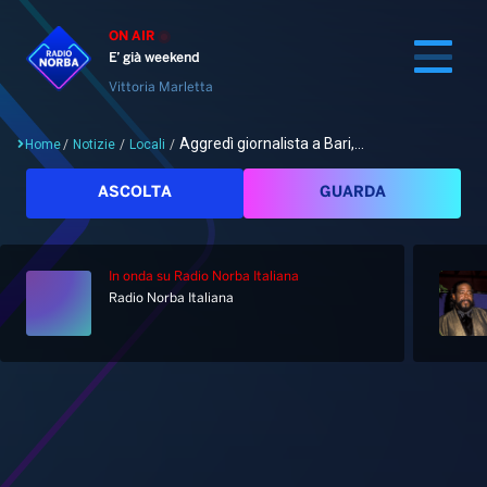
ON AIR
E’ già weekend
Vittoria Marletta
Aggredì giornalista a Bari,...
Home
/
Notizie
/
Locali
/
Cerca
ASCOLTA
GUARDA
In onda
su Radio Norba Italiana
Home
Radio Norba Italiana
Radio
Notizie
Palinsesto
Pod&Play
Classifiche
Top News
Gallery
Giochi&Concorsi
Locali
Playlist
Hit Dance