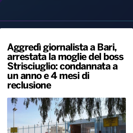
Aggredì giornalista a Bari,
arrestata la moglie del boss
Radio Norba News TV
PALATOUR
Musica e Spettacolo
Notiziario
Generale
Strisciuglio: condannata a
Voce al Bari
Sport
Interviste
Novità
un anno e 4 mesi di
Battiti Live 2026
Radio Norba Consiglia
Oroscopo
reclusione
Leggerissime
Speciale Astrabilia 2026
Gallery
19 Luglio, 2025