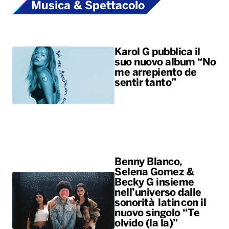
Musica & Spettacolo
Karol G pubblica il
suo nuovo album “No
me arrepiento de
sentir tanto”
Benny Blanco,
Selena Gomez &
Becky G insieme
nell’universo dalle
sonorità latin con il
nuovo singolo “Te
olvido (la la)”