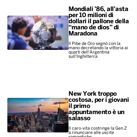
Mondiali ’86, all’asta
per 10 milioni di
dollari il pallone della
“mano de dios” di
Maradona
Il Pibe de Oro segnò con la
mano decretando la vittoria ai
quarti dell'Argentina
sull'Inghilterra
New York troppo
costosa, per i giovani
il primo
appuntamento è un
salasso
Il caro-vita costringe la Gen Z
a rinunciare alle uscite