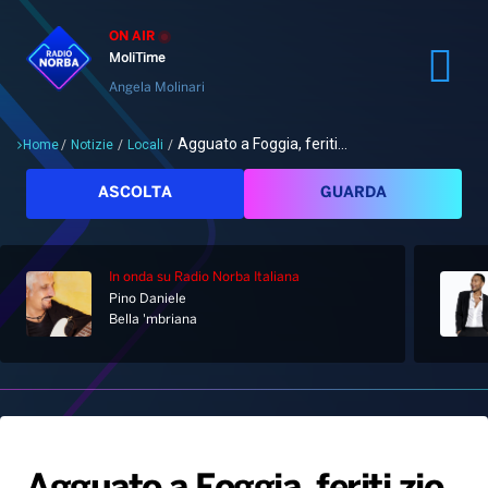
ON AIR
MoliTime
Angela Molinari
Agguato a Foggia, feriti...
Home
/
Notizie
/
Locali
/
Cerca
ASCOLTA
GUARDA
In onda
su Radio Norba Italiana
Pino Daniele
Home
Bella 'mbriana
Radio
Notizie
Palinsesto
Pod&Play
Classifiche
Top News