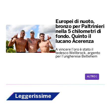
Europei di nuoto,
bronzo per Paltrinieri
nella 5 chilometri di
fondo. Quinto il
lucano Acerenza
A vincere l’oro è stato il
tedesco Wellbrock, argento
per l’ungherese Betlehem
ALTRO
Leggerissime