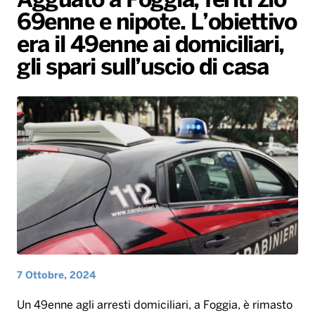
Agguato a Foggia, feriti zio
Gallery
Giochi&Concorsi
Locali
Playlist
Hit Dance
69enne e nipote. L’obiettivo
Radio Norba News TV
PALATOUR
Musica e Spettacolo
Notiziario
Generale
era il 49enne ai domiciliari,
gli spari sull’uscio di casa
Voce al Bari
Sport
Interviste
Novità
Battiti Live 2026
Radio Norba Consiglia
Oroscopo
Leggerissime
Speciale Astrabilia 2026
Gallery
7 Ottobre, 2024
Un 49enne agli arresti domiciliari, a Foggia, è rimasto