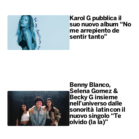
Karol G pubblica il
suo nuovo album “No
me arrepiento de
sentir tanto”
Benny Blanco,
Selena Gomez &
Becky G insieme
nell’universo dalle
sonorità latin con il
nuovo singolo “Te
olvido (la la)”