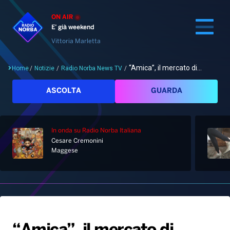
ON AIR
E’ già weekend
Vittoria Marletta
“Amica”, il mercato di...
Home
/
Notizie
/
Radio Norba News TV
/
Cerca
ASCOLTA
GUARDA
In onda
su Radio Norba Italiana
Home
Cesare Cremonini
Maggese
Radio
Notizie
Palinsesto
Pod&Play
Classifiche
Top News
Gallery
Giochi&Concorsi
Locali
Playlist
Hit Dance