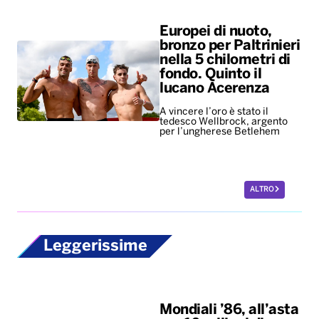
Europei di nuoto,
bronzo per Paltrinieri
nella 5 chilometri di
fondo. Quinto il
lucano Acerenza
A vincere l’oro è stato il
tedesco Wellbrock, argento
per l’ungherese Betlehem
ALTRO
Leggerissime
Mondiali ’86, all’asta