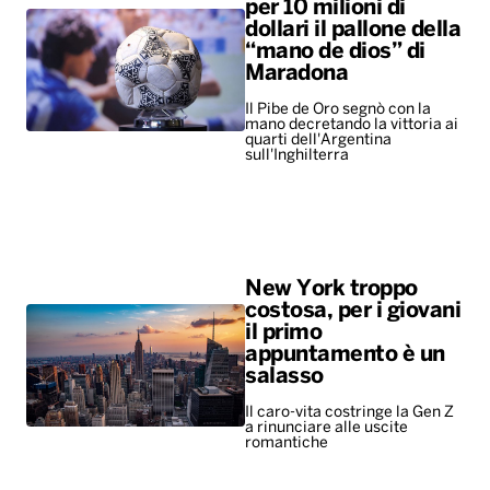
per 10 milioni di
dollari il pallone della
“mano de dios” di
Maradona
Il Pibe de Oro segnò con la
mano decretando la vittoria ai
quarti dell'Argentina
sull'Inghilterra
New York troppo
costosa, per i giovani
il primo
appuntamento è un
salasso
Il caro-vita costringe la Gen Z
a rinunciare alle uscite
romantiche