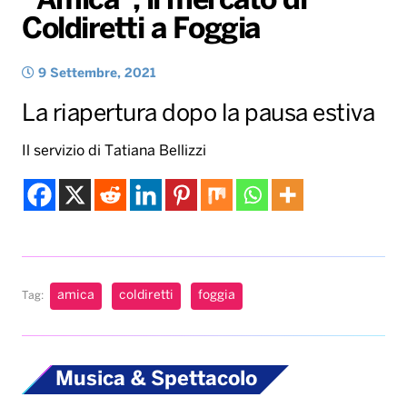
“Amica”, il mercato di
Coldiretti a Foggia
Radio Norba News TV
PALATOUR
Musica e Spettacolo
Notiziario
Generale
Voce al Bari
Sport
Interviste
Novità
9 Settembre, 2021
Battiti Live 2026
Radio Norba Consiglia
Oroscopo
La riapertura dopo la pausa estiva
Leggerissime
Speciale Astrabilia 2026
Gallery
Il servizio di Tatiana Bellizzi
amica
coldiretti
foggia
Tag:
Musica & Spettacolo