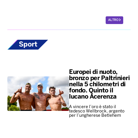
ALTRO
Sport
Europei di nuoto,
bronzo per Paltrinieri
nella 5 chilometri di
fondo. Quinto il
lucano Acerenza
A vincere l’oro è stato il
tedesco Wellbrock, argento
per l’ungherese Betlehem