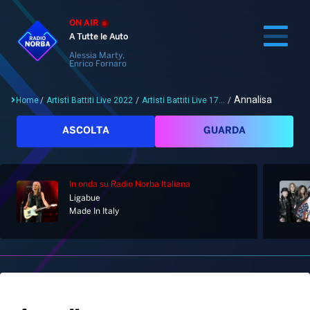
ON AIR
A Tutte le Auto
Alessia Marty,
Enrico Fornaro
Annalisa
Home
/
Artisti Battiti Live 2022
/
Artisti Battiti Live 17...
/
Cerca
ASCOLTA
GUARDA
In onda
su Radio Norba Italiana
Home
Ligabue
Made In Italy
Radio
Notizie
Palinsesto
Pod&Play
Classifiche
Top News