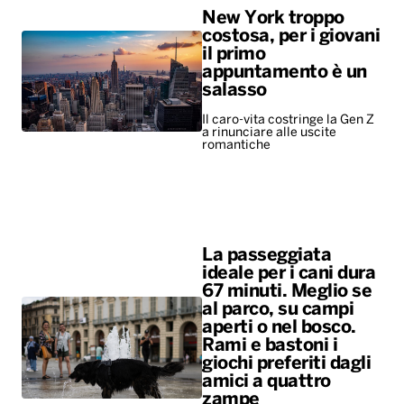
New York troppo
costosa, per i giovani
il primo
appuntamento è un
salasso
Il caro-vita costringe la Gen Z
a rinunciare alle uscite
romantiche
La passeggiata
ideale per i cani dura
67 minuti. Meglio se
al parco, su campi
aperti o nel bosco.
Rami e bastoni i
giochi preferiti dagli
amici a quattro
zampe