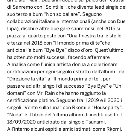
ufficiale “Nali”. Due anni dopo è sul palco del Festival
di Sanremo con “Scintille”, che diventa lead single del
suo terzo album “Non so ballare”. Seguono
collaborazioni italiane e internazionali (anche con Due
Lipa), dischi e altre due gare sanremesi: nel 2015 si
piazza al quarto posto con “Una finestra tra le stelle”
e terza nel 2018 con “Il mondo prima di te”che
anticipa l’album “Bye Bye” disco d’oro. Quest’ultimo
ha ottenuto molti successi, facendo affermare
Annalisa come l’unica artista donna a collezionare
certificazioni per ogni singolo estratto dall’album : da
“Direzione la vita” a “Il mondo prima di te”, per
passare ad altri singoli di successo “Bye Bye” e “Un
domani” con Mr. Rain che hanno raggiunto la
certificazione platino. Seguono tra il 2019 e il 2020 i
singoli “Vento sulla luna” con Rkomi e “Houseparty”.
“Nuda” è il titolo dell’ultimo album di inediti uscito il
18/09/2020 anticipato dal singolo Tsunami.
All’interno alcuni ospiti e amici stimati come Rkomi,