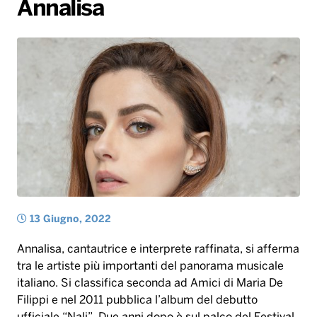
Annalisa
Gallery
Giochi&Concorsi
Locali
Playlist
Hit Dance
Radio Norba News TV
PALATOUR
Musica e Spettacolo
Notiziario
Generale
Voce al Bari
Sport
Interviste
Novità
Battiti Live 2026
Radio Norba Consiglia
Oroscopo
Leggerissime
Speciale Astrabilia 2026
Gallery
13 Giugno, 2022
Annalisa, cantautrice e interprete raffinata, si afferma
tra le artiste più importanti del panorama musicale
italiano. Si classifica seconda ad Amici di Maria De
Filippi e nel 2011 pubblica l’album del debutto