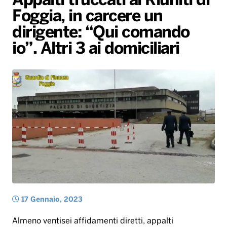
Appalti truccati ai Riuniti di
Foggia, in carcere un
Radio Norba News TV
PALATOUR
Musica e Spettacolo
Notiziario
Generale
dirigente: “Qui comando
Voce al Bari
Sport
Interviste
Novità
io”. Altri 3 ai domiciliari
Battiti Live 2026
Radio Norba Consiglia
Oroscopo
Leggerissime
Speciale Astrabilia 2026
Gallery
17 Gennaio, 2023
Almeno ventisei affidamenti diretti, appalti