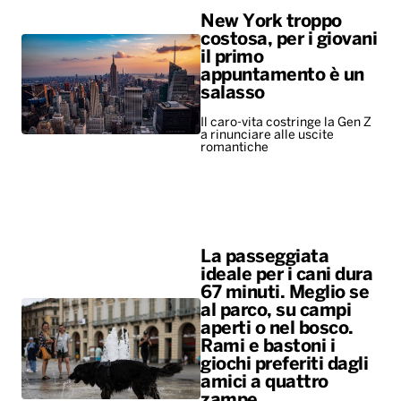
New York troppo
costosa, per i giovani
il primo
appuntamento è un
salasso
Il caro-vita costringe la Gen Z
a rinunciare alle uscite
romantiche
La passeggiata
ideale per i cani dura
67 minuti. Meglio se
al parco, su campi
aperti o nel bosco.
Rami e bastoni i
giochi preferiti dagli
amici a quattro
zampe