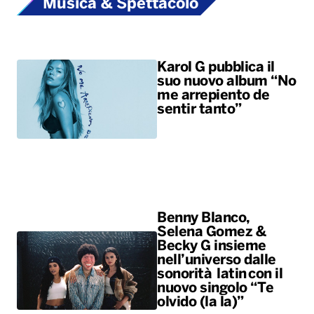
Musica & Spettacolo
Karol G pubblica il
suo nuovo album “No
me arrepiento de
sentir tanto”
Benny Blanco,
Selena Gomez &
Becky G insieme
nell’universo dalle
sonorità latin con il
nuovo singolo “Te
olvido (la la)”