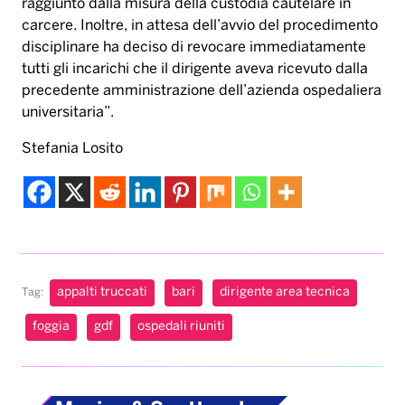
raggiunto dalla misura della custodia cautelare in
carcere. Inoltre, in attesa dell’avvio del procedimento
disciplinare ha deciso di revocare immediatamente
tutti gli incarichi che il dirigente aveva ricevuto dalla
precedente amministrazione dell’azienda ospedaliera
universitaria”.
Stefania Losito
appalti truccati
bari
dirigente area tecnica
Tag:
foggia
gdf
ospedali riuniti