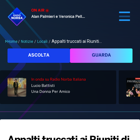
ON AIR
Alan Palmieri e Veronica Pellegrino
Appalti truccati ai Riuniti...
Home
/
Notizie
/
Locali
/
Cerca
ASCOLTA
GUARDA
In onda
su Radio Norba Italiana
Home
Lucio Battisti
Una Donna Per Amico
Radio
Notizie
Palinsesto
Pod&Play
Classifiche
Top News
Gallery
Giochi&Concorsi
Locali
Playlist
Hit Dance