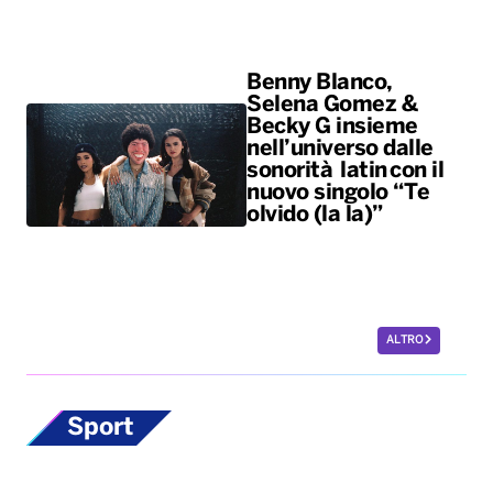
Benny Blanco,
Selena Gomez &
Becky G insieme
nell’universo dalle
sonorità latin con il
nuovo singolo “Te
olvido (la la)”
ALTRO
Sport