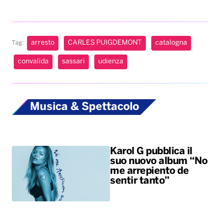
arresto
CARLES PUIGDEMONT
catalogna
Tag:
convalida
sassari
udienza
Musica & Spettacolo
Karol G pubblica il
suo nuovo album “No
me arrepiento de
sentir tanto”