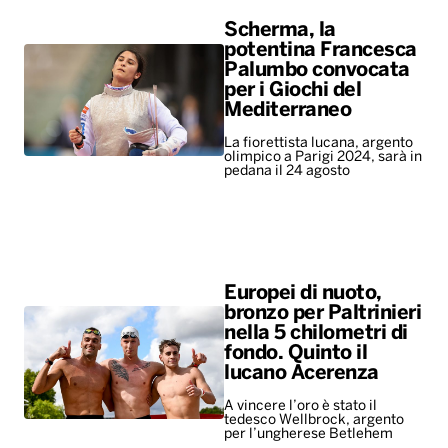
Scherma, la
potentina Francesca
Palumbo convocata
per i Giochi del
Mediterraneo
La fiorettista lucana, argento
olimpico a Parigi 2024, sarà in
pedana il 24 agosto
Europei di nuoto,
bronzo per Paltrinieri
nella 5 chilometri di
fondo. Quinto il
lucano Acerenza
A vincere l’oro è stato il
tedesco Wellbrock, argento
per l’ungherese Betlehem