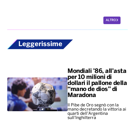
ALTRO
Leggerissime
Mondiali ’86, all’asta
per 10 milioni di
dollari il pallone della
“mano de dios” di
Maradona
Il Pibe de Oro segnò con la
mano decretando la vittoria ai
quarti dell'Argentina
sull'Inghilterra