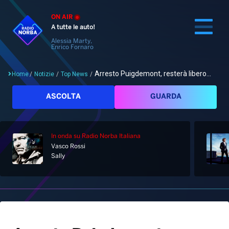
ON AIR
A tutte le auto!
Alessia Marty,
Enrico Fornaro
Arresto Puigdemont, resterà libero...
Home
/
Notizie
/
Top News
/
Cerca
ASCOLTA
GUARDA
In onda
su Radio Norba Italiana
Home
Vasco Rossi
Sally
Radio
Notizie
Palinsesto
Pod&Play
Classifiche
Top News