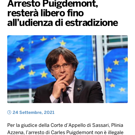
Arresto Puigdemont,
Gallery
Giochi&Concorsi
Locali
Playlist
Hit Dance
resterà libero fino
Radio Norba News TV
PALATOUR
Musica e Spettacolo
Notiziario
Generale
all’udienza di estradizione
Voce al Bari
Sport
Interviste
Novità
Battiti Live 2026
Radio Norba Consiglia
Oroscopo
Leggerissime
Speciale Astrabilia 2026
Gallery
24 Settembre, 2021
Per la giudice della Corte d’Appello di Sassari, Plinia
Azzena, l’arresto di Carles Puigdemont non è illegale