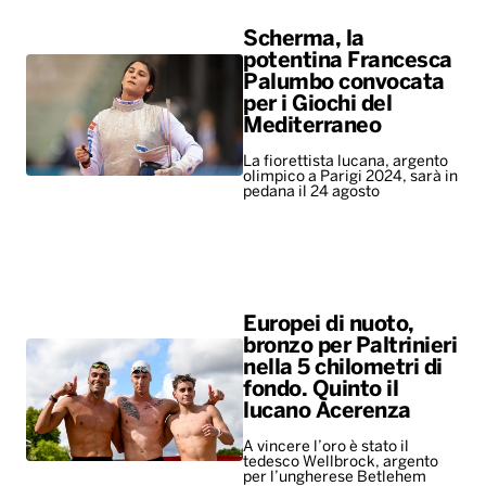
Scherma, la
potentina Francesca
Palumbo convocata
per i Giochi del
Mediterraneo
La fiorettista lucana, argento
olimpico a Parigi 2024, sarà in
pedana il 24 agosto
Europei di nuoto,
bronzo per Paltrinieri
nella 5 chilometri di
fondo. Quinto il
lucano Acerenza
A vincere l’oro è stato il
tedesco Wellbrock, argento
per l’ungherese Betlehem