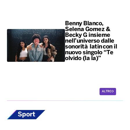
Benny Blanco,
Selena Gomez &
Becky G insieme
nell’universo dalle
sonorità latin con il
nuovo singolo “Te
olvido (la la)”
ALTRO
Sport