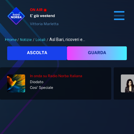
ON AIR
E’ già weekend
Vittoria Marletta
Asl Bari, ricoveri e...
Home
/
Notizie
/
Locali
/
Cerca
ASCOLTA
GUARDA
In onda
su Radio Norba Italiana
Home
Diodato
Cosi' Speciale
Radio
Notizie
Palinsesto
Pod&Play
Classifiche
Top News
Gallery
Giochi&Concorsi
Locali
Playlist
Hit Dance