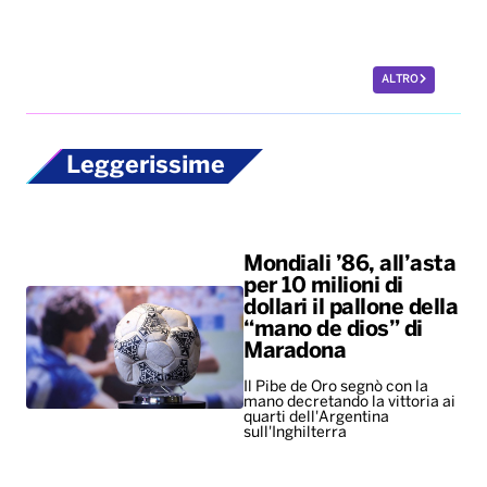
ALTRO
Leggerissime
Mondiali ’86, all’asta
per 10 milioni di
dollari il pallone della
“mano de dios” di
Maradona
Il Pibe de Oro segnò con la
mano decretando la vittoria ai
quarti dell'Argentina
sull'Inghilterra