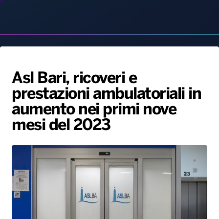
Radio Norba News TV
PALATOUR
Musica e Spettacolo
Notiziario
Generale
Voce al Bari
Sport
Interviste
Novità
Battiti Live 2026
Radio Norba Consiglia
Oroscopo
Asl Bari, ricoveri e
Leggerissime
Speciale Astrabilia 2026
Gallery
prestazioni ambulatoriali in
aumento nei primi nove
mesi del 2023