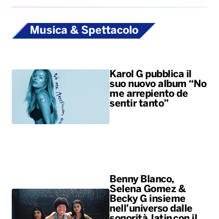
suo nuovo album “No
me arrepiento de
sentir tanto”
Benny Blanco,
Selena Gomez &
Becky G insieme
nell’universo dalle
sonorità latin con il
nuovo singolo “Te
olvido (la la)”
ALTRO