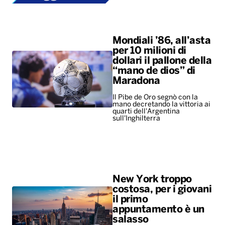
Maradona
Il Pibe de Oro segnò con la
mano decretando la vittoria ai
quarti dell'Argentina
sull'Inghilterra
New York troppo
costosa, per i giovani
il primo
appuntamento è un
salasso
Il caro-vita costringe la Gen Z
a rinunciare alle uscite
romantiche
ALTRO