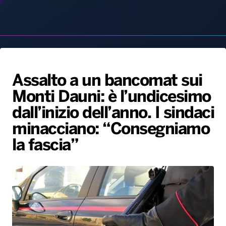
Assalto a un bancomat sui
Monti Dauni: è l’undicesimo
Radio Norba News TV
PALATOUR
Musica e Spettacolo
Notiziario
Generale
dall’inizio dell’anno. I sindaci
Voce al Bari
Sport
Interviste
Novità
minacciano: “Consegniamo
Battiti Live 2026
Radio Norba Consiglia
Oroscopo
la fascia”
Leggerissime
Speciale Astrabilia 2026
Gallery
2 Marzo, 2026