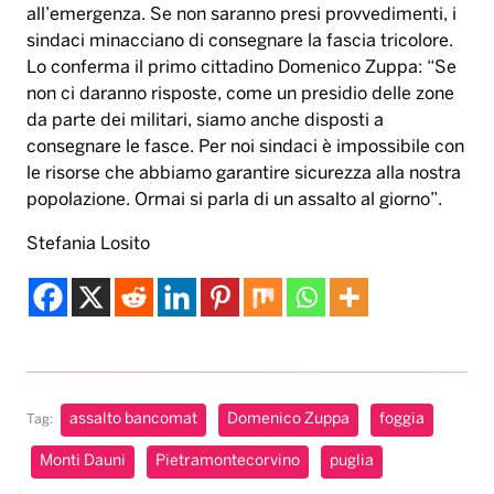
popolazione. Ormai si parla di un assalto al giorno”.
Stefania Losito
assalto bancomat
Domenico Zuppa
foggia
Tag:
Monti Dauni
Pietramontecorvino
puglia
Musica & Spettacolo
Karol G pubblica il