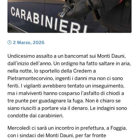
Undicesimo assalto a un bancomat sui Monti Dauni,
dall’inizio dell’anno. Un ordigno ha fatto saltare in aria,
nella notte, lo sportello della Credem a
Pietramontecorvino, ingenti i danni ma non ci sono
feriti. I vigilanti avrebbero tentato un inseguimento,
ma i malviventi hanno cosparso l’asfalto di chiodi a
tre punte per guadagnare la fuga. Non è chiaro se
siano riusciti a portare via il denaro. Le indagini sono
condotte dai carabinieri.
Mercoledì ci sarà un incontro in prefettura, a Foggia,
con i sindaci dei Monti Dauni, per far fronte
all’emergenza. Se non saranno presi provvedimenti, i
sindaci minacciano di consegnare la fascia tricolore.
Lo conferma il primo cittadino Domenico Zuppa: “Se
non ci daranno risposte, come un presidio delle zone
da parte dei militari, siamo anche disposti a
consegnare le fasce. Per noi sindaci è impossibile con
le risorse che abbiamo garantire sicurezza alla nostra