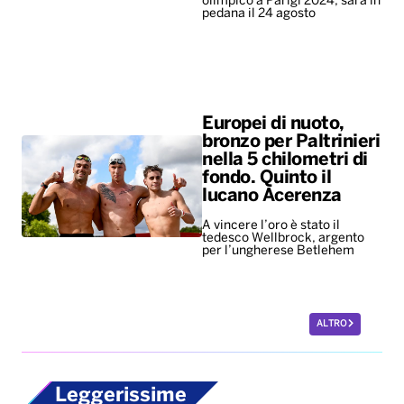
nella 5 chilometri di
fondo. Quinto il
lucano Acerenza
A vincere l’oro è stato il
tedesco Wellbrock, argento
per l’ungherese Betlehem
ALTRO
Leggerissime
Mondiali ’86, all’asta
per 10 milioni di
dollari il pallone della
“mano de dios” di