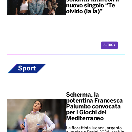
Sport
Scherma, la
potentina Francesca
Palumbo convocata
per i Giochi del
Mediterraneo
La fiorettista lucana, argento
olimpico a Parigi 2024, sarà in
pedana il 24 agosto
Europei di nuoto,
bronzo per Paltrinieri