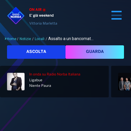
ON AIR
E’ già weekend
Vittoria Marletta
Assalto a un bancomat...
Home
/
Notizie
/
Locali
/
Cerca
ASCOLTA
GUARDA
In onda
su Radio Norba Italiana
Home
Ligabue
Niente Paura
Radio
Notizie
Palinsesto
Pod&Play
Classifiche
Top News
Gallery
Giochi&Concorsi
Locali
Playlist
Hit Dance