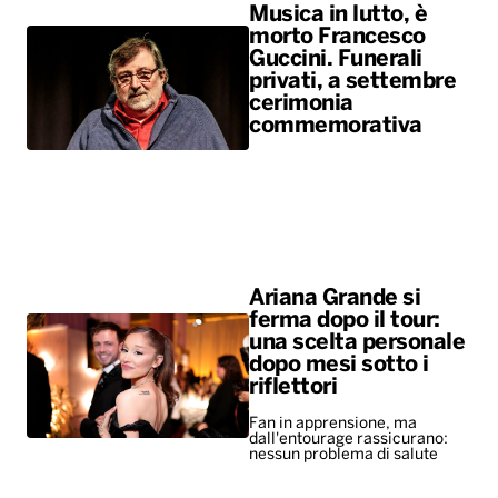
Musica in lutto, è
morto Francesco
Guccini. Funerali
privati, a settembre
cerimonia
commemorativa
Ariana Grande si
ferma dopo il tour:
una scelta personale
dopo mesi sotto i
riflettori
Fan in apprensione, ma
dall'entourage rassicurano:
nessun problema di salute