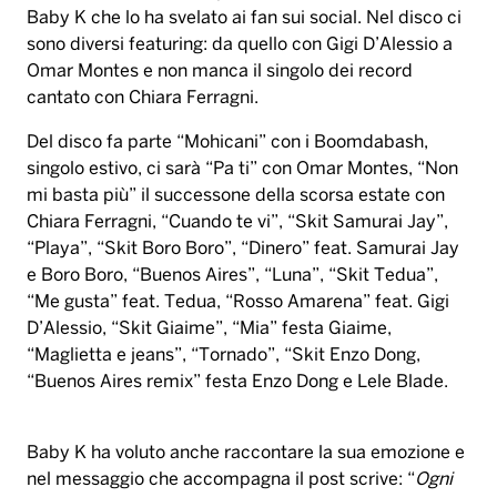
Baby K che lo ha svelato ai fan sui social. Nel disco ci
sono diversi featuring: da quello con Gigi D’Alessio a
Omar Montes e non manca il singolo dei record
cantato con Chiara Ferragni.
Del disco fa parte “Mohicani” con i Boomdabash,
singolo estivo, ci sarà “Pa ti” con Omar Montes, “Non
mi basta più” il successone della scorsa estate con
Chiara Ferragni, “Cuando te vi”, “Skit Samurai Jay”,
“Playa”, “Skit Boro Boro”, “Dinero” feat. Samurai Jay
e Boro Boro, “Buenos Aires”, “Luna”, “Skit Tedua”,
“Me gusta” feat. Tedua, “Rosso Amarena” feat. Gigi
D’Alessio, “Skit Giaime”, “Mia” festa Giaime,
“Maglietta e jeans”, “Tornado”, “Skit Enzo Dong,
“Buenos Aires remix” festa Enzo Dong e Lele Blade.
Baby K ha voluto anche raccontare la sua emozione e
nel messaggio che accompagna il post scrive: “
Ogni