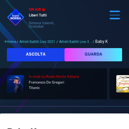
ON AIR
Liberi Tutti
Simona Valenti,
Cristobal
Baby K
Home
/
Artisti Battiti Live 2021
/
Artisti Battiti Live 3...
/
Cerca
ASCOLTA
GUARDA
In onda
su Radio Norba Italiana
Home
Francesco De Gregori
Titanic
Radio
Notizie
Palinsesto
Pod&Play
Classifiche
Top News