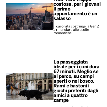
costosa, per i giovani
il primo
appuntamento è un
salasso
Il caro-vita costringe la Gen Z
a rinunciare alle uscite
romantiche
La passeggiata
ideale per i cani dura
67 minuti. Meglio se
al parco, su campi
aperti o nel bosco.
Rami e bastoni i
giochi preferiti dagli
amici a quattro
zampe