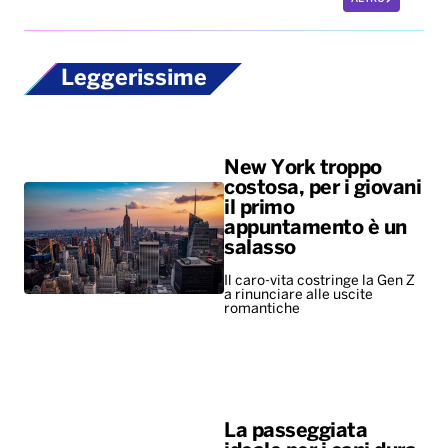
Leggerissime
New York troppo
costosa, per i giovani
il primo
appuntamento è un
salasso
Il caro-vita costringe la Gen Z
a rinunciare alle uscite
romantiche
La passeggiata