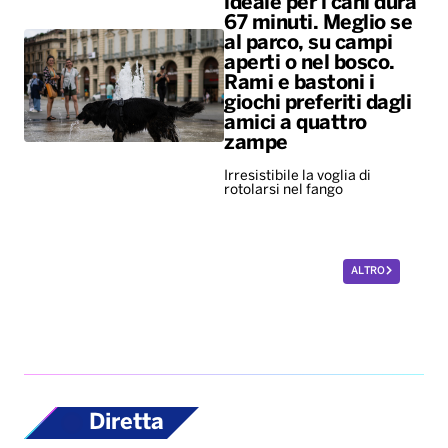
ideale per i cani dura
67 minuti. Meglio se
al parco, su campi
aperti o nel bosco.
Rami e bastoni i
giochi preferiti dagli
amici a quattro
zampe
Irresistibile la voglia di
rotolarsi nel fango
ALTRO
Diretta