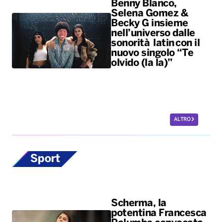
Benny Blanco,
Selena Gomez &
Becky G insieme
nell’universo dalle
sonorità latin con il
nuovo singolo “Te
olvido (la la)”
ALTRO
Sport
Scherma, la
potentina Francesca