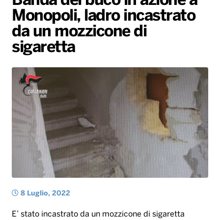
Banda del buco in azione a
Monopoli, ladro incastrato
Radio Norba News TV
PALATOUR
Musica e Spettacolo
Notiziario
Generale
da un mozzicone di
Voce al Bari
Sport
Interviste
Novità
sigaretta
Battiti Live 2026
Radio Norba Consiglia
Oroscopo
Leggerissime
Speciale Astrabilia 2026
Gallery
8 Luglio, 2022
E’ stato incastrato da un mozzicone di sigaretta