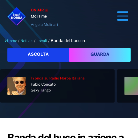
ON AIR
MoliTime
Angela Molinari
Banda del buco in...
Home
/
Notizie
/
Locali
/
Cerca
ASCOLTA
GUARDA
In onda
su Radio Norba Italiana
Home
Fabio Concato
Sexy Tango
Radio
Notizie
Palinsesto
Pod&Play
Classifiche
Top News
Gallery
Giochi&Concorsi
Locali
Playlist
Hit Dance