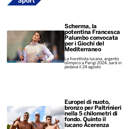
Sport
Scherma, la
potentina Francesca
Palumbo convocata
per i Giochi del
Mediterraneo
La fiorettista lucana, argento
olimpico a Parigi 2024, sarà in
pedana il 24 agosto
Europei di nuoto,
bronzo per Paltrinieri
nella 5 chilometri di
fondo. Quinto il
lucano Acerenza