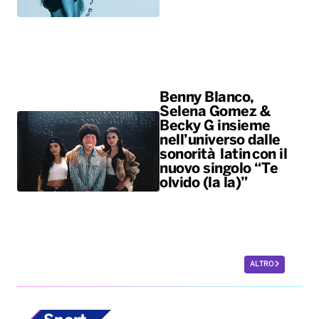
Benny Blanco,
Selena Gomez &
Becky G insieme
nell’universo dalle
sonorità latin con il
nuovo singolo “Te
olvido (la la)”
ALTRO