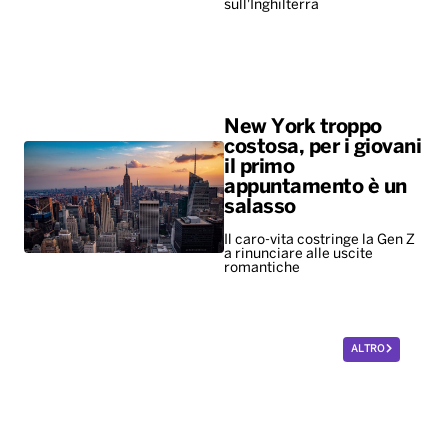
sull'Inghilterra
New York troppo
costosa, per i giovani
il primo
appuntamento è un
salasso
Il caro-vita costringe la Gen Z
a rinunciare alle uscite
romantiche
ALTRO