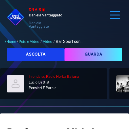
ON AIR
Daniela Vantaggiato
Daniela
Vantaggiato
Bar Sport con...
Home
/
Foto e Video
/
Video
/
Cerca
ASCOLTA
GUARDA
In onda
su Radio Norba Italiana
Home
Lucio Battisti
Pensieri E Parole
Radio
Notizie
Palinsesto
Pod&Play
Classifiche
Top News