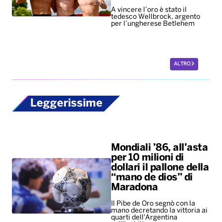
A vincere l’oro è stato il
tedesco Wellbrock, argento
per l’ungherese Betlehem
ALTRO
Leggerissime
Mondiali ’86, all’asta
per 10 milioni di
dollari il pallone della
“mano de dios” di
Maradona
Il Pibe de Oro segnò con la
mano decretando la vittoria ai
quarti dell'Argentina