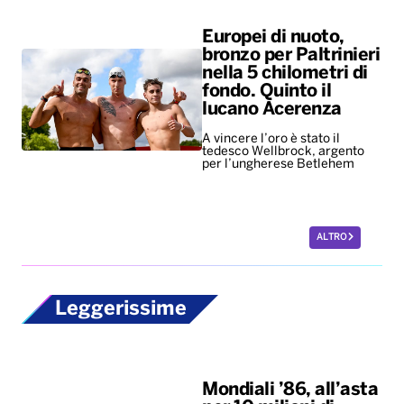
Europei di nuoto,
bronzo per Paltrinieri
nella 5 chilometri di
fondo. Quinto il
lucano Acerenza
A vincere l’oro è stato il
tedesco Wellbrock, argento
per l’ungherese Betlehem
ALTRO
Leggerissime
Mondiali ’86, all’asta