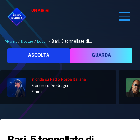
ON AIR
Bari, 5 tonnellate di...
Home
/
Notizie
/
Locali
/
Cerca
ASCOLTA
GUARDA
In onda
su Radio Norba Italiana
Home
Francesco De Gregori
Rimmel
Radio
Notizie
Palinsesto
Pod&Play
Classifiche
Top News
Gallery
Giochi&Concorsi
Locali
Playlist
Hit Dance