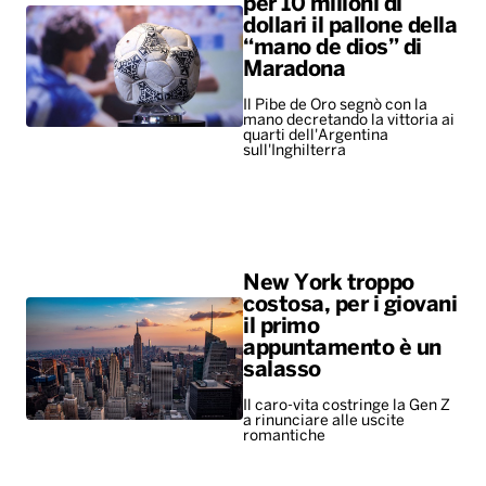
per 10 milioni di
dollari il pallone della
“mano de dios” di
Maradona
Il Pibe de Oro segnò con la
mano decretando la vittoria ai
quarti dell'Argentina
sull'Inghilterra
New York troppo
costosa, per i giovani
il primo
appuntamento è un
salasso
Il caro-vita costringe la Gen Z
a rinunciare alle uscite
romantiche