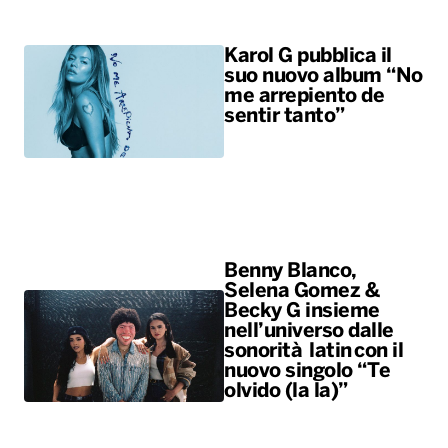
Karol G pubblica il
suo nuovo album “No
me arrepiento de
sentir tanto”
Benny Blanco,
Selena Gomez &
Becky G insieme
nell’universo dalle
sonorità latin con il
nuovo singolo “Te
olvido (la la)”