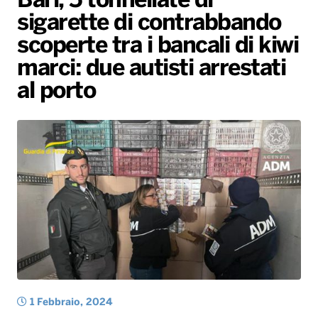
Bari, 5 tonnellate di
sigarette di contrabbando
Radio Norba News TV
PALATOUR
Musica e Spettacolo
Notiziario
Generale
scoperte tra i bancali di kiwi
Voce al Bari
Sport
Interviste
Novità
marci: due autisti arrestati
Battiti Live 2026
Radio Norba Consiglia
Oroscopo
al porto
Leggerissime
Speciale Astrabilia 2026
Gallery
1 Febbraio, 2024