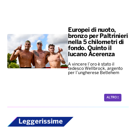
Europei di nuoto,
bronzo per Paltrinieri
nella 5 chilometri di
fondo. Quinto il
lucano Acerenza
A vincere l’oro è stato il
tedesco Wellbrock, argento
per l’ungherese Betlehem
ALTRO
Leggerissime