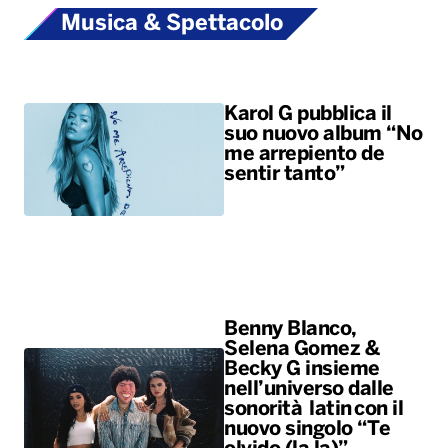
Musica & Spettacolo
Karol G pubblica il
suo nuovo album “No
me arrepiento de
sentir tanto”
Benny Blanco,
Selena Gomez &
Becky G insieme
nell’universo dalle
sonorità latin con il
nuovo singolo “Te