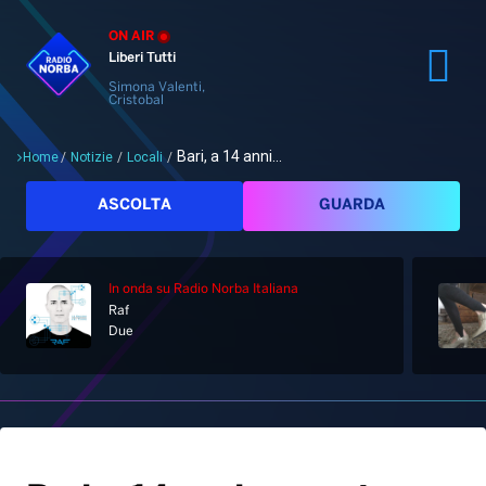
ON AIR
Liberi Tutti
Simona Valenti,
Cristobal
Bari, a 14 anni...
Home
/
Notizie
/
Locali
/
Cerca
ASCOLTA
GUARDA
In onda
su Radio Norba Italiana
Raf
Home
Due
Radio
Notizie
Palinsesto
Pod&Play
Classifiche
Top News