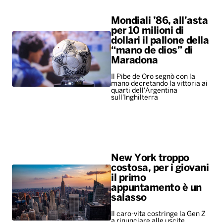
Mondiali ’86, all’asta
per 10 milioni di
dollari il pallone della
“mano de dios” di
Maradona
Il Pibe de Oro segnò con la
mano decretando la vittoria ai
quarti dell'Argentina
sull'Inghilterra
New York troppo
costosa, per i giovani
il primo
appuntamento è un
salasso
Il caro-vita costringe la Gen Z
a rinunciare alle uscite