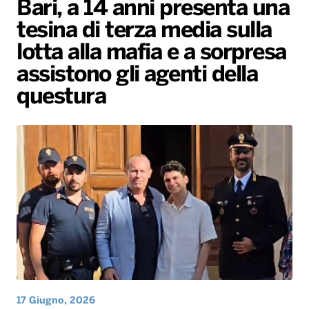
Bari, a 14 anni presenta una
Gallery
Giochi&Concorsi
Locali
Playlist
Hit Dance
tesina di terza media sulla
Radio Norba News TV
PALATOUR
Musica e Spettacolo
Notiziario
Generale
lotta alla mafia e a sorpresa
assistono gli agenti della
Voce al Bari
Sport
Interviste
Novità
questura
Battiti Live 2026
Radio Norba Consiglia
Oroscopo
Leggerissime
Speciale Astrabilia 2026
Gallery
17 Giugno, 2026