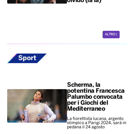
olvido (la la)”
ALTRO
Sport
Scherma, la
potentina Francesca
Palumbo convocata
per i Giochi del
Mediterraneo
La fiorettista lucana, argento
olimpico a Parigi 2024, sarà in
pedana il 24 agosto