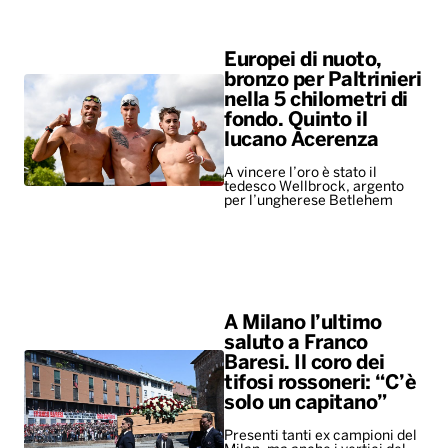
Europei di nuoto,
bronzo per Paltrinieri
nella 5 chilometri di
fondo. Quinto il
lucano Acerenza
A vincere l’oro è stato il
tedesco Wellbrock, argento
per l’ungherese Betlehem
A Milano l’ultimo
saluto a Franco
Baresi. Il coro dei
tifosi rossoneri: “C’è
solo un capitano”
Presenti tanti ex campioni del