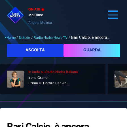
ON AIR
MoliTime
Angela Molinari
Bari Calcio, è ancora...
Home
/
Notizie
/
Radio Norba News TV
/
Cerca
ASCOLTA
GUARDA
In onda
su Radio Norba Italiana
Home
Irene Grandi
Prima Di Partire Per Un Lungo Viaggio
Radio
Notizie
Palinsesto
Pod&Play
Classifiche
Top News
Gallery
Giochi&Concorsi
Locali
Playlist
Hit Dance