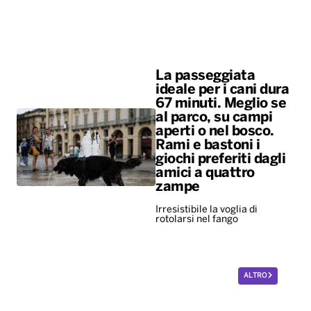
La passeggiata
ideale per i cani dura
67 minuti. Meglio se
al parco, su campi
aperti o nel bosco.
Rami e bastoni i
giochi preferiti dagli
amici a quattro
zampe
Irresistibile la voglia di
rotolarsi nel fango
ALTRO