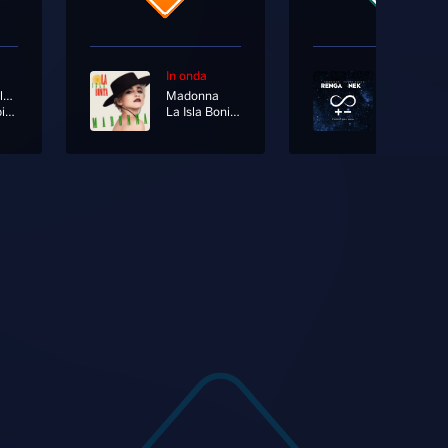
In onda
In onda
Salmo; Colapesce; Mace
Madonna
Cattive Abitudini
La Isla Bonita