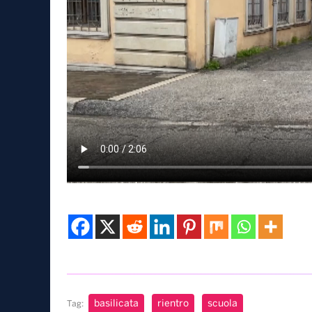
basilicata
rientro
scuola
Tag: