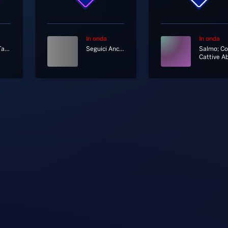
In onda
In onda
Pinguini Tattici Nucleari
Seguici Anche In Diretta Tv Al Canale 11 E 730 Di Sky