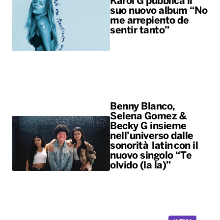
Karol G pubblica il
suo nuovo album “No
me arrepiento de
sentir tanto”
Benny Blanco,
Selena Gomez &
Becky G insieme
nell’universo dalle
sonorità latin con il
nuovo singolo “Te
olvido (la la)”