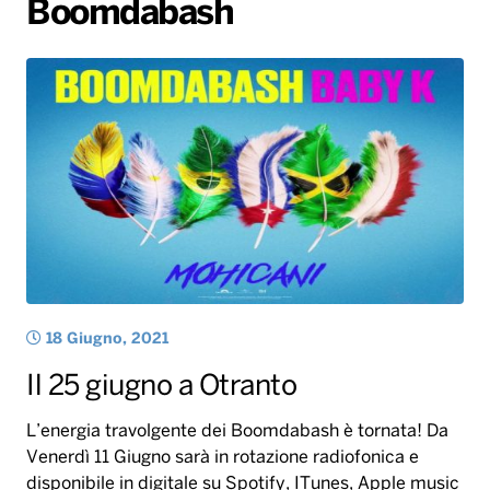
Boomdabash
Gallery
Giochi&Concorsi
Locali
Playlist
Hit Dance
Radio Norba News TV
PALATOUR
Musica e Spettacolo
Notiziario
Generale
Voce al Bari
Sport
Interviste
Novità
Battiti Live 2026
Radio Norba Consiglia
Oroscopo
Leggerissime
Speciale Astrabilia 2026
Gallery
18 Giugno, 2021
Il 25 giugno a Otranto
L’energia travolgente dei Boomdabash è tornata! Da
Venerdì 11 Giugno sarà in rotazione radiofonica e
disponibile in digitale su Spotify, ITunes, Apple music