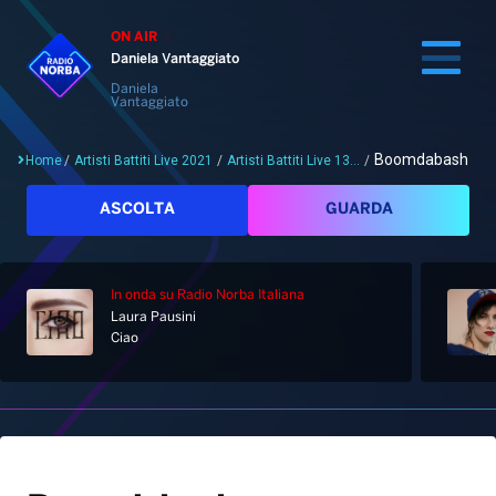
ON AIR
Daniela Vantaggiato
Daniela
Vantaggiato
Boomdabash
Home
/
Artisti Battiti Live 2021
/
Artisti Battiti Live 13...
/
Cerca
ASCOLTA
GUARDA
In onda
su Radio Norba Italiana
Home
Laura Pausini
Ciao
Radio
Notizie
Palinsesto
Pod&Play
Classifiche
Top News