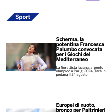
Sport
Scherma, la
potentina Francesca
Palumbo convocata
per i Giochi del
Mediterraneo
La fiorettista lucana, argento
olimpico a Parigi 2024, sarà in
pedana il 24 agosto
Europei di nuoto,
bronzo per Paltrinieri