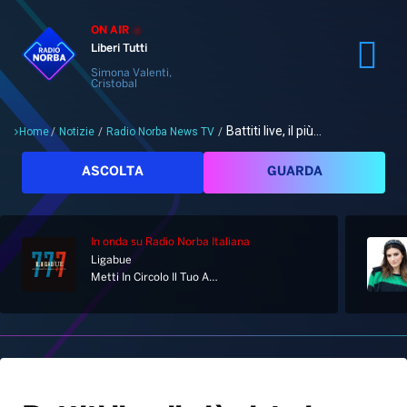
ON AIR
Liberi Tutti
Simona Valenti,
Cristobal
Battiti live, il più...
Home
/
Notizie
/
Radio Norba News TV
/
Cerca
ASCOLTA
GUARDA
In onda
su Radio Norba Italiana
Ligabue
Home
Metti In Circolo Il Tuo Amore
Radio
Notizie
Palinsesto
Pod&Play
Classifiche
Top News