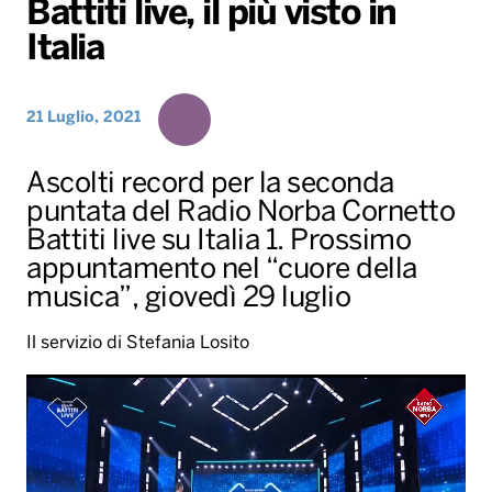
Battiti live, il più visto in
Gallery
Giochi&Concorsi
Locali
Playlist
Hit Dance
Italia
Radio Norba News TV
PALATOUR
Musica e Spettacolo
Notiziario
Generale
Voce al Bari
Sport
Interviste
Novità
21 Luglio, 2021
Battiti Live 2026
Radio Norba Consiglia
Oroscopo
Ascolti record per la seconda
Leggerissime
Speciale Astrabilia 2026
Gallery
puntata del Radio Norba Cornetto
Battiti live su Italia 1. Prossimo
appuntamento nel “cuore della
musica”, giovedì 29 luglio
Il servizio di Stefania Losito