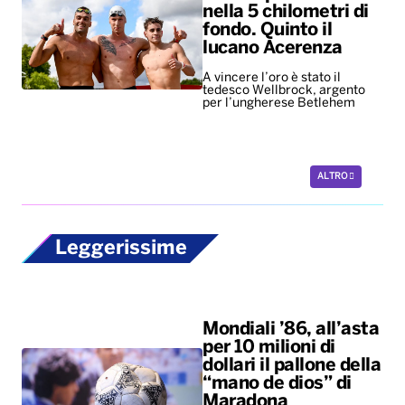
nella 5 chilometri di
fondo. Quinto il
lucano Acerenza
A vincere l’oro è stato il
tedesco Wellbrock, argento
per l’ungherese Betlehem
ALTRO
Leggerissime
Mondiali ’86, all’asta
per 10 milioni di
dollari il pallone della
“mano de dios” di
Maradona