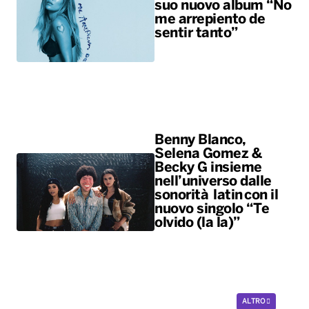
suo nuovo album “No
me arrepiento de
sentir tanto”
Benny Blanco,
Selena Gomez &
Becky G insieme
nell’universo dalle
sonorità latin con il
nuovo singolo “Te
olvido (la la)”
ALTRO