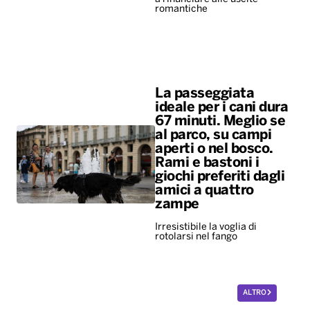
romantiche
La passeggiata
ideale per i cani dura
67 minuti. Meglio se
al parco, su campi
aperti o nel bosco.
Rami e bastoni i
giochi preferiti dagli
amici a quattro
zampe
Irresistibile la voglia di
rotolarsi nel fango
ALTRO