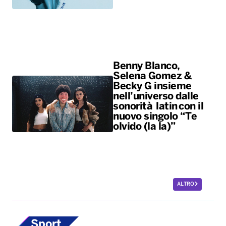
Benny Blanco,
Selena Gomez &
Becky G insieme
nell’universo dalle
sonorità latin con il
nuovo singolo “Te
olvido (la la)”
ALTRO
Sport