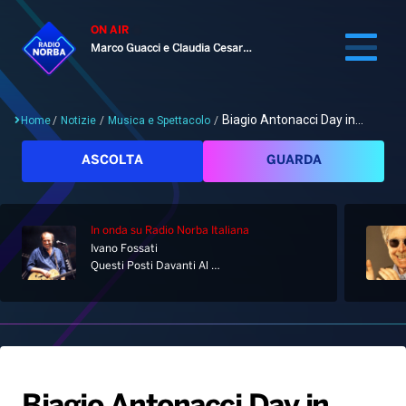
ON AIR
Marco Guacci e Claudia Cesaroni
Biagio Antonacci Day in...
Home
/
Notizie
/
Musica e Spettacolo
/
Cerca
ASCOLTA
GUARDA
In onda
su Radio Norba Italiana
Home
Ivano Fossati
Questi Posti Davanti Al Mare
Radio
Notizie
Palinsesto
Pod&Play
Classifiche
Top News
Gallery
Giochi&Concorsi
Locali
Playlist
Hit Dance