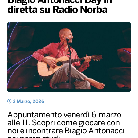
Biagio Antonacci Day in
diretta su Radio Norba
Radio Norba News TV
PALATOUR
Musica e Spettacolo
Notiziario
Generale
Voce al Bari
Sport
Interviste
Novità
Battiti Live 2026
Radio Norba Consiglia
Oroscopo
Leggerissime
Speciale Astrabilia 2026
Gallery
2 Marzo, 2026
Appuntamento venerdì 6 marzo
alle 11. Scopri come giocare con
noi e incontrare Biagio Antonacci