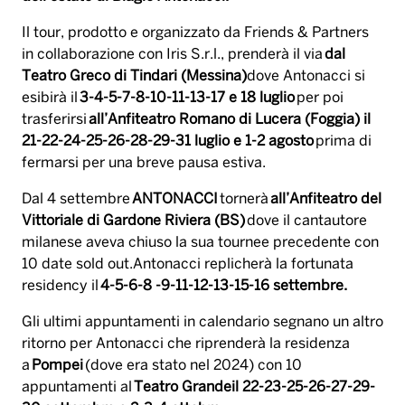
Il tour, prodotto e organizzato da Friends & Partners
in collaborazione con Iris S.r.l., prenderà il via
dal
Teatro Greco di Tindari (Messina)
dove Antonacci si
esibirà il
3-4-5-7-8-10-11-13-17 e 18 luglio
per poi
trasferirsi
all’Anfiteatro Romano di Lucera (Foggia) il
21-22-24-25-26-28-29-31 luglio e 1-2 agosto
prima di
fermarsi per una breve pausa estiva.
Dal 4 settembre
ANTONACCI
tornerà
all’Anfiteatro del
Vittoriale di Gardone Riviera (BS)
dove il cantautore
milanese aveva chiuso la sua tournee precedente con
10 date sold out.Antonacci replicherà la fortunata
residency il
4-5-6-8 -9-11-12-13-15-16 settembre.
Gli ultimi appuntamenti in calendario segnano un altro
ritorno per Antonacci che riprenderà la residenza
a
Pompei
(dove era stato nel 2024) con 10
appuntamenti al
Teatro Grandeil 22-23-25-26-27-29-