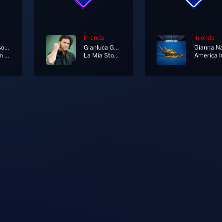
In onda
In onda
The Jackson 5
Gianluca Grignani
Never Can Say Goodbye
La Mia Storia Tra Le Dita
America I