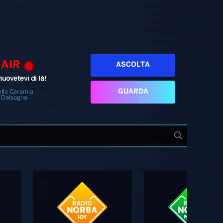
 AIR
ASCOLTA
uovetevi di là!
GUARDA
lla Caramia,
 Dalsogno