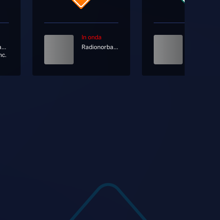
In onda
In onda
Gianna Nannini, Marracash
Radionorba News
nc.