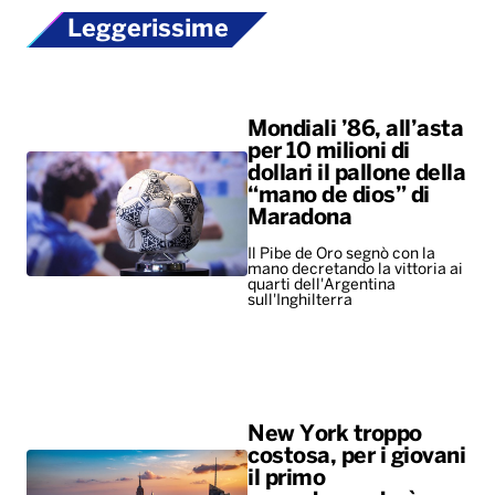
“mano de dios” di
Maradona
Il Pibe de Oro segnò con la
mano decretando la vittoria ai
quarti dell'Argentina
sull'Inghilterra
New York troppo
costosa, per i giovani
il primo
appuntamento è un
salasso
Il caro-vita costringe la Gen Z
a rinunciare alle uscite
romantiche