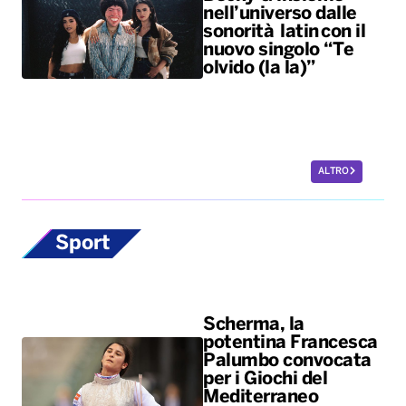
ALTRO
Sport
Scherma, la
potentina Francesca
Palumbo convocata
per i Giochi del
Mediterraneo
La fiorettista lucana, argento
olimpico a Parigi 2024, sarà in
pedana il 24 agosto