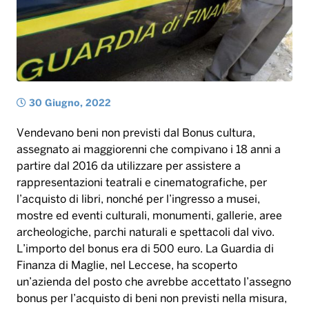
Vendevano beni non previsti dal Bonus cultura,
assegnato ai maggiorenni che compivano i 18 anni a
partire dal 2016 da utilizzare per assistere a
rappresentazioni teatrali e cinematografiche, per
l’acquisto di libri, nonché per l’ingresso a musei,
mostre ed eventi culturali, monumenti, gallerie, aree
archeologiche, parchi naturali e spettacoli dal vivo.
L’importo del bonus era di 500 euro. La Guardia di
Finanza di Maglie, nel Leccese, ha scoperto
un’azienda del posto che avrebbe accettato l’assegno
bonus per l’acquisto di beni non previsti nella misura,
come computer, tablet, smartphone, TV,
consentendo l’indebito accesso al beneficio da parte
di oltre 2.500 persone .
Le investigazioni hanno permesso di accertare
vendite non contemplate dalla normativa per quasi 1
milione di euro, nonché l’applicazione delle previste