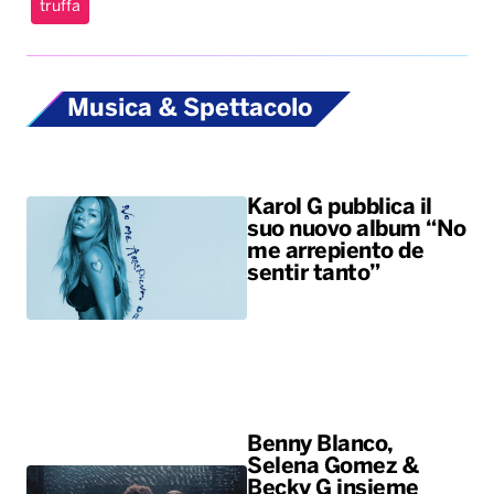
Karol G pubblica il
suo nuovo album “No
me arrepiento de
sentir tanto”
Benny Blanco,
Selena Gomez &
Becky G insieme
nell’universo dalle
sonorità latin con il
nuovo singolo “Te
olvido (la la)”