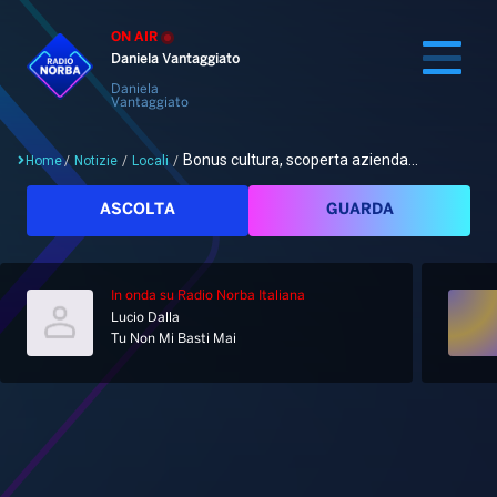
ON AIR
Daniela Vantaggiato
Daniela
Vantaggiato
Bonus cultura, scoperta azienda...
Home
/
Notizie
/
Locali
/
Cerca
ASCOLTA
GUARDA
In onda
su Radio Norba Italiana
Home
Lucio Dalla
Tu Non Mi Basti Mai
Radio
Notizie
Palinsesto
Pod&Play
Classifiche
Top News