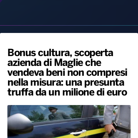
Bonus cultura, scoperta
Gallery
Giochi&Concorsi
Locali
Playlist
Hit Dance
azienda di Maglie che
Radio Norba News TV
PALATOUR
Musica e Spettacolo
Notiziario
Generale
vendeva beni non compresi
Voce al Bari
Sport
Interviste
Novità
nella misura: una presunta
Battiti Live 2026
Radio Norba Consiglia
Oroscopo
truffa da un milione di euro
Leggerissime
Speciale Astrabilia 2026
Gallery
30 Giugno, 2022