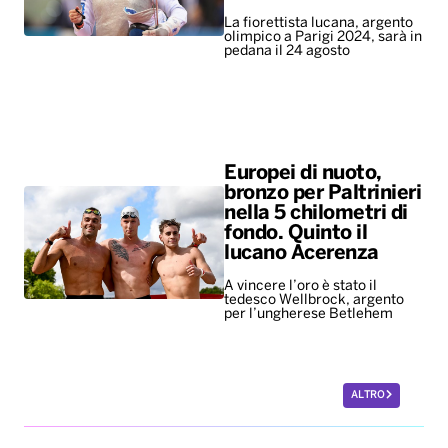
Europei di nuoto,
bronzo per Paltrinieri
nella 5 chilometri di
fondo. Quinto il
lucano Acerenza
A vincere l’oro è stato il
tedesco Wellbrock, argento
per l’ungherese Betlehem
ALTRO
Leggerissime
Mondiali ’86, all’asta
per 10 milioni di
dollari il pallone della