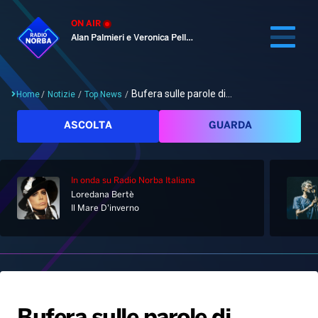
ON AIR
Alan Palmieri e Veronica Pellegrino
Bufera sulle parole di...
Home
/
Notizie
/
Top News
/
Cerca
ASCOLTA
GUARDA
In onda
su Radio Norba Italiana
Home
Loredana Bertè
Il Mare D'inverno
Radio
Notizie
Palinsesto
Pod&Play
Classifiche
Top News
Gallery
Giochi&Concorsi
Locali
Playlist
Hit Dance