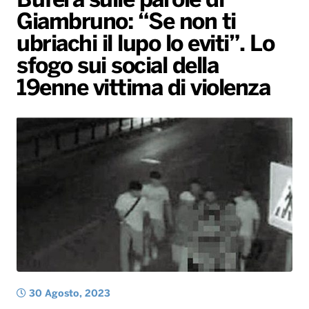
Bufera sulle parole di
Giambruno: “Se non ti
Radio Norba News TV
PALATOUR
Musica e Spettacolo
Notiziario
Generale
ubriachi il lupo lo eviti”. Lo
Voce al Bari
Sport
Interviste
Novità
sfogo sui social della
Battiti Live 2026
Radio Norba Consiglia
Oroscopo
19enne vittima di violenza
Leggerissime
Speciale Astrabilia 2026
Gallery
30 Agosto, 2023