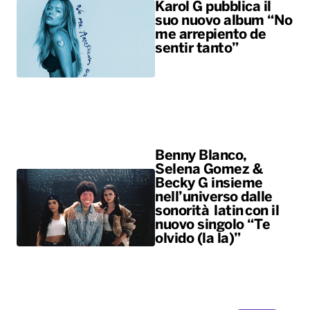
Karol G pubblica il
suo nuovo album “No
me arrepiento de
sentir tanto”
Benny Blanco,
Selena Gomez &
Becky G insieme
nell’universo dalle
sonorità latin con il
nuovo singolo “Te
olvido (la la)”