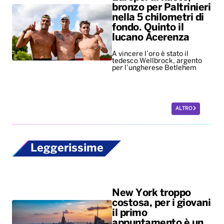
bronzo per Paltrinieri
nella 5 chilometri di
fondo. Quinto il
lucano Acerenza
A vincere l’oro è stato il
tedesco Wellbrock, argento
per l’ungherese Betlehem
ALTRO
Leggerissime
New York troppo
costosa, per i giovani
il primo
appuntamento è un