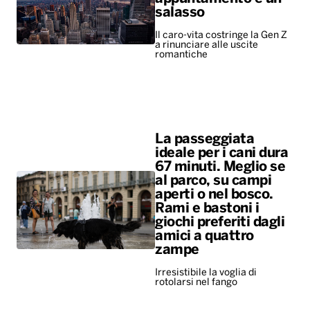
salasso
Il caro-vita costringe la Gen Z
a rinunciare alle uscite
romantiche
La passeggiata
ideale per i cani dura
67 minuti. Meglio se
al parco, su campi
aperti o nel bosco.
Rami e bastoni i
giochi preferiti dagli
amici a quattro
zampe
Irresistibile la voglia di
rotolarsi nel fango