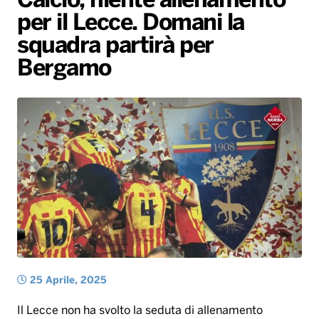
Calcio, niente allenamento
per il Lecce. Domani la
Radio Norba News TV
PALATOUR
Musica e Spettacolo
Notiziario
Generale
squadra partirà per
Voce al Bari
Sport
Interviste
Novità
Bergamo
Battiti Live 2026
Radio Norba Consiglia
Oroscopo
Leggerissime
Speciale Astrabilia 2026
Gallery
25 Aprile, 2025
Il Lecce non ha svolto la seduta di allenamento