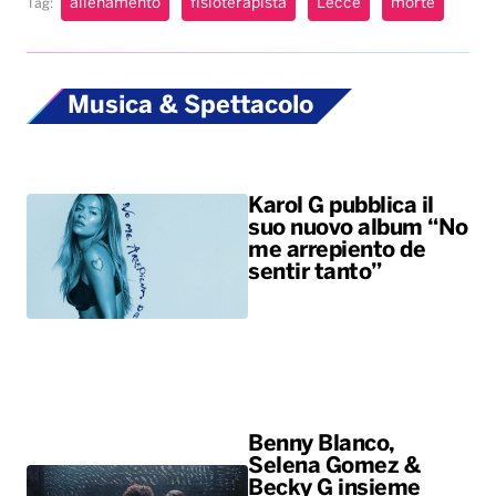
allenamento
fisioterapista
Lecce
morte
Tag:
Musica & Spettacolo
Karol G pubblica il
suo nuovo album “No
me arrepiento de
sentir tanto”
Benny Blanco,
Selena Gomez &
Becky G insieme