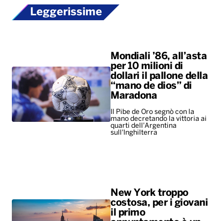
Leggerissime
Mondiali ’86, all’asta
per 10 milioni di
dollari il pallone della
“mano de dios” di
Maradona
Il Pibe de Oro segnò con la
mano decretando la vittoria ai
quarti dell'Argentina
sull'Inghilterra
New York troppo
costosa, per i giovani
il primo