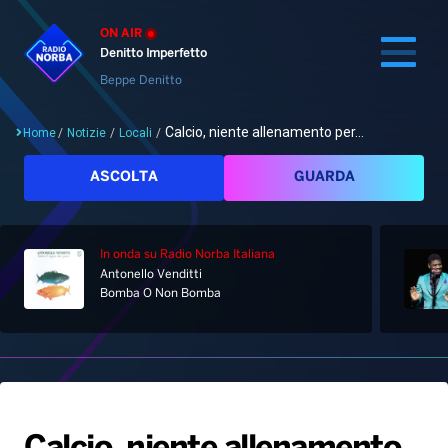
ON AIR
Denitto Imperfetto
Beppe Denitto
Calcio, niente allenamento per...
Home
/
Notizie
/
Locali
/
Cerca
ASCOLTA
GUARDA
In onda
su Radio Norba Italiana
Home
Antonello Venditti
Bomba O Non Bomba
Radio
Notizie
Palinsesto
Pod&Play
Classifiche
Top News
Gallery
Giochi&Concorsi
Locali
Playlist
Hit Dance