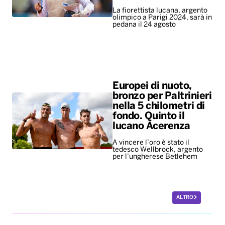
La fiorettista lucana, argento
olimpico a Parigi 2024, sarà in
pedana il 24 agosto
Europei di nuoto,
bronzo per Paltrinieri
nella 5 chilometri di
fondo. Quinto il
lucano Acerenza
A vincere l’oro è stato il
tedesco Wellbrock, argento
per l’ungherese Betlehem
ALTRO