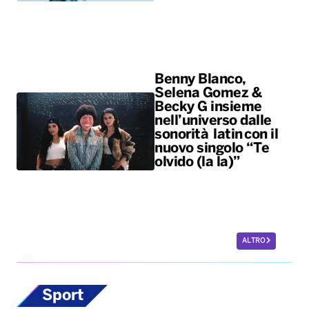
Benny Blanco,
Selena Gomez &
Becky G insieme
nell’universo dalle
sonorità latin con il
nuovo singolo “Te
olvido (la la)”
ALTRO
Sport