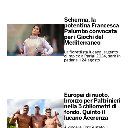
Scherma, la
potentina Francesca
Palumbo convocata
per i Giochi del
Mediterraneo
La fiorettista lucana, argento
olimpico a Parigi 2024, sarà in
pedana il 24 agosto
Europei di nuoto,
bronzo per Paltrinieri
nella 5 chilometri di
fondo. Quinto il
lucano Acerenza
A vincere l’oro è stato il