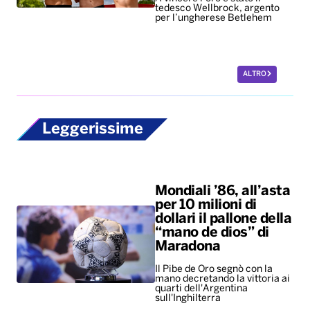
tedesco Wellbrock, argento
per l’ungherese Betlehem
ALTRO
Leggerissime
Mondiali ’86, all’asta
per 10 milioni di
dollari il pallone della
“mano de dios” di
Maradona
Il Pibe de Oro segnò con la
mano decretando la vittoria ai
quarti dell'Argentina
sull'Inghilterra