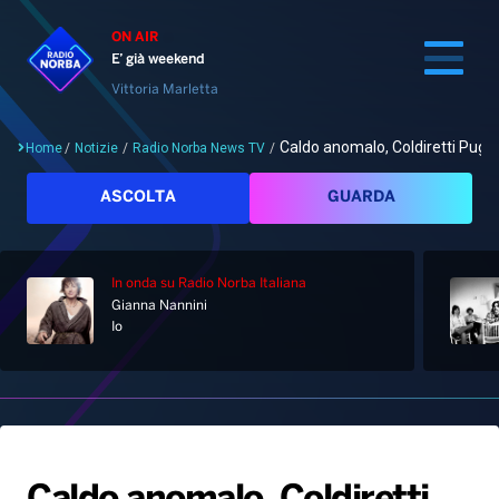
ON AIR
E’ già weekend
Vittoria Marletta
Caldo anomalo, Coldiretti Puglia
Home
/
Notizie
/
Radio Norba News TV
/
Cerca
ASCOLTA
GUARDA
In onda
su Radio Norba Italiana
Home
Gianna Nannini
Io
Radio
Notizie
Palinsesto
Pod&Play
Classifiche
Top News
Gallery
Giochi&Concorsi
Locali
Playlist
Hit Dance