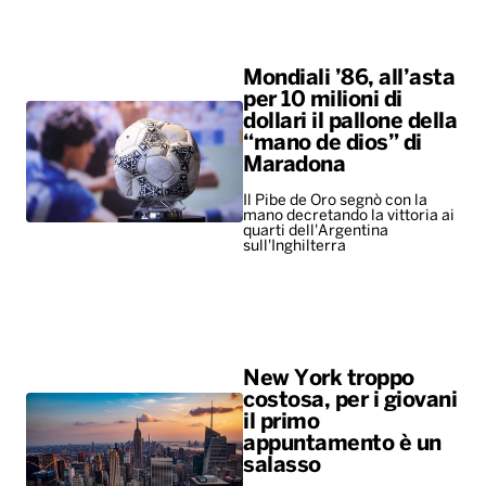
Mondiali ’86, all’asta
per 10 milioni di
dollari il pallone della
“mano de dios” di
Maradona
Il Pibe de Oro segnò con la
mano decretando la vittoria ai
quarti dell'Argentina
sull'Inghilterra
New York troppo
costosa, per i giovani
il primo
appuntamento è un
salasso