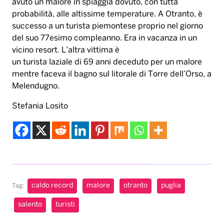
avuto un malore in spiaggia dovuto, con tutta
probabilità, alle altissime temperature. A Otranto, è
successo a un turista piemontese proprio nel giorno
del suo 77esimo compleanno. Era in vacanza in un
vicino resort. L’altra vittima è
un turista laziale di 69 anni deceduto per un malore
mentre faceva il bagno sul litorale di Torre dell’Orso, a
Melendugno.
Stefania Losito
caldo record
malore
otranto
puglia
Tag:
salento
turisti