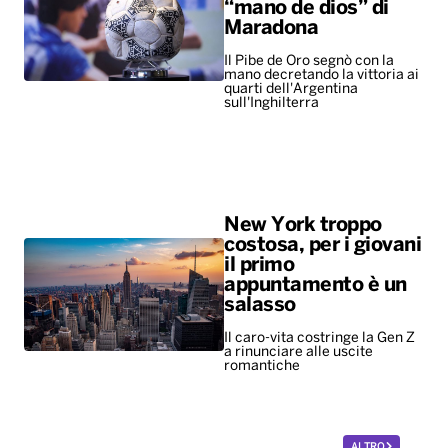
“mano de dios” di
Maradona
Il Pibe de Oro segnò con la
mano decretando la vittoria ai
quarti dell'Argentina
sull'Inghilterra
New York troppo
costosa, per i giovani
il primo
appuntamento è un
salasso
Il caro-vita costringe la Gen Z
a rinunciare alle uscite
romantiche
ALTRO