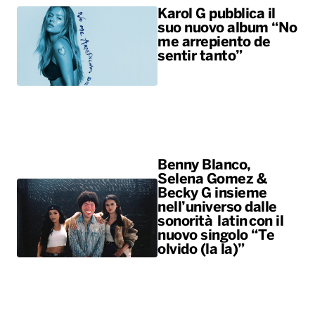
Karol G pubblica il
suo nuovo album “No
me arrepiento de
sentir tanto”
Benny Blanco,
Selena Gomez &
Becky G insieme
nell’universo dalle
sonorità latin con il
nuovo singolo “Te
olvido (la la)”