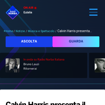
ON AIR
Eulalia
Calvin Harris presenta...
Home
/
Notizie
/
Musica e Spettacolo
/
Cerca
ASCOLTA
GUARDA
In onda
su Radio Norba Italiana
Home
Bruno Lauzi
Ritornerai
Radio
Notizie
Palinsesto
Pod&Play
Classifiche
Top News
Gallery
Giochi&Concorsi
Locali
Playlist
Hit Dance