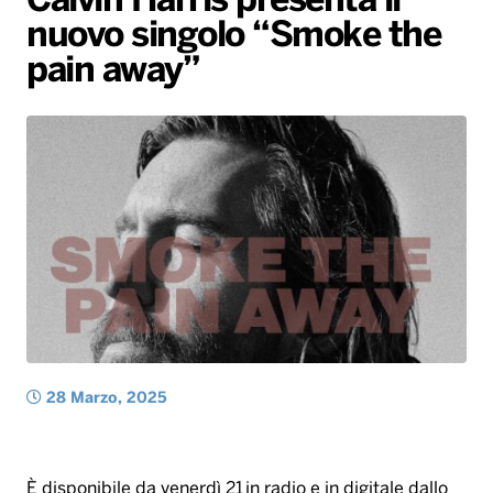
Calvin Harris presenta il
nuovo singolo “Smoke the
Radio Norba News TV
PALATOUR
Musica e Spettacolo
Notiziario
Generale
pain away”
Voce al Bari
Sport
Interviste
Novità
Battiti Live 2026
Radio Norba Consiglia
Oroscopo
Leggerissime
Speciale Astrabilia 2026
Gallery
28 Marzo, 2025
È disponibile da venerdì 21 in radio e in digitale dallo