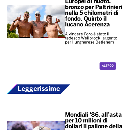
Europei di nuoto,
bronzo per Paltrinieri
nella 5 chilometri di
fondo. Quinto il
lucano Acerenza
A vincere l’oro è stato il
tedesco Wellbrock, argento
per l’ungherese Betlehem
ALTRO
Leggerissime
Mondiali ’86, all’asta
per 10 milioni di
dollari il pallone della