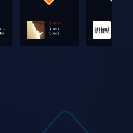
In onda
In onda
Fabri Fibra; Joan Thiele
Sheila
aby
Spacer