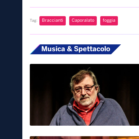
Braccianti
Caporalato
foggia
Tag:
Musica & Spettacolo