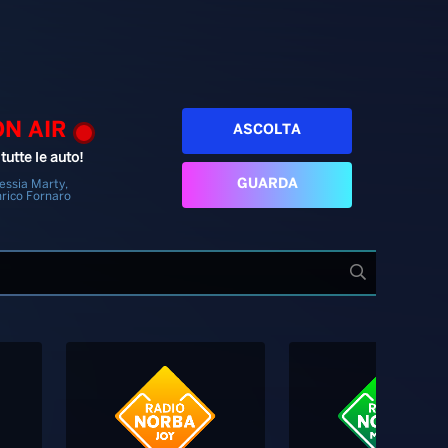
ON AIR
ASCOLTA
tutte le auto!
GUARDA
essia Marty,
rico Fornaro