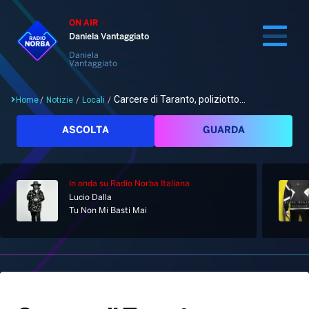
ON AIR
Daniela Vantaggiato
Daniela
Vantaggiato
Carcere di Taranto, poliziotto...
Home
/
Notizie
/
Locali
/
Cerca
ASCOLTA
GUARDA
In onda
su Radio Norba Italiana
Home
Lucio Dalla
Tu Non Mi Basti Mai
Radio
Notizie
Palinsesto
Pod&Play
Classifiche
Top News