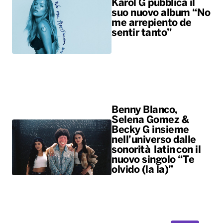
Karol G pubblica il
suo nuovo album “No
me arrepiento de
sentir tanto”
Benny Blanco,
Selena Gomez &
Becky G insieme
nell’universo dalle
sonorità latin con il
nuovo singolo “Te
olvido (la la)”