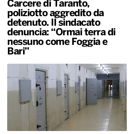
Carcere di Taranto,
Gallery
Giochi&Concorsi
Locali
Playlist
Hit Dance
poliziotto aggredito da
Radio Norba News TV
PALATOUR
Musica e Spettacolo
Notiziario
Generale
detenuto. Il sindacato
Voce al Bari
Sport
Interviste
Novità
denuncia: “Ormai terra di
Battiti Live 2026
Radio Norba Consiglia
Oroscopo
nessuno come Foggia e
Bari”
Leggerissime
Speciale Astrabilia 2026
Gallery