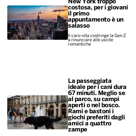
New York troppo
costosa, per i giovani
il primo
appuntamento è un
salasso
Il caro-vita costringe la Gen Z
a rinunciare alle uscite
romantiche
La passeggiata
ideale per i cani dura
67 minuti. Meglio se
al parco, su campi
aperti o nel bosco.
Rami e bastoni i
giochi preferiti dagli
amici a quattro
zampe