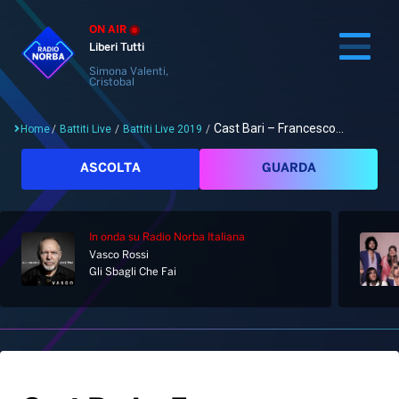
ON AIR
Liberi Tutti
Simona Valenti,
Cristobal
Cast Bari – Francesco...
Home
/
Battiti Live
/
Battiti Live 2019
/
Cerca
ASCOLTA
GUARDA
In onda
su Radio Norba Italiana
Home
Vasco Rossi
Gli Sbagli Che Fai
Radio
Notizie
Palinsesto
Pod&Play
Classifiche
Top News