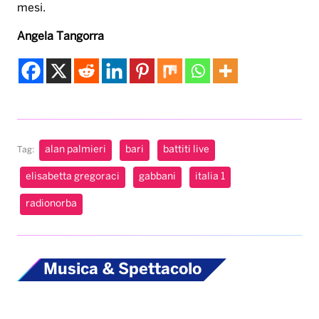
mesi.
Angela Tangorra
alan palmieri
bari
battiti live
Tag:
elisabetta gregoraci
gabbani
italia 1
radionorba
Musica & Spettacolo