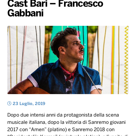
Cast Bari – Francesco
Gallery
Giochi&Concorsi
Locali
Playlist
Hit Dance
Gabbani
Radio Norba News TV
PALATOUR
Musica e Spettacolo
Notiziario
Generale
Voce al Bari
Sport
Interviste
Novità
Battiti Live 2026
Radio Norba Consiglia
Oroscopo
Leggerissime
Speciale Astrabilia 2026
Gallery
23 Luglio, 2019
Dopo due intensi anni da protagonista della scena
musicale italiana, dopo la vittoria di Sanremo giovani
2017 con “Amen” (platino) e Sanremo 2018 con