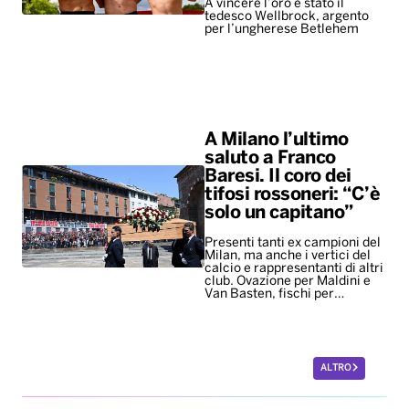
A vincere l’oro è stato il
tedesco Wellbrock, argento
per l’ungherese Betlehem
A Milano l’ultimo
saluto a Franco
Baresi. Il coro dei
tifosi rossoneri: “C’è
solo un capitano”
Presenti tanti ex campioni del
Milan, ma anche i vertici del
calcio e rappresentanti di altri
club. Ovazione per Maldini e
Van Basten, fischi per…
ALTRO