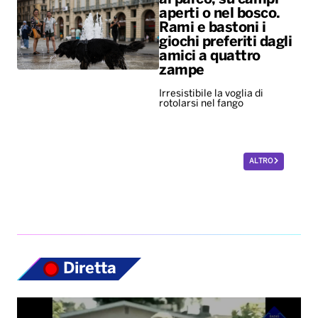
aperti o nel bosco.
Rami e bastoni i
giochi preferiti dagli
amici a quattro
zampe
Irresistibile la voglia di
rotolarsi nel fango
ALTRO
Diretta