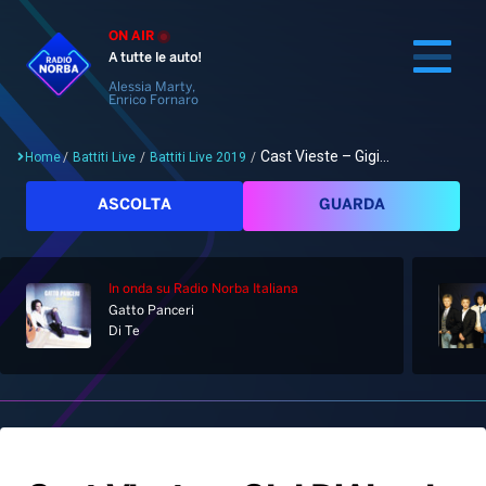
ON AIR
A tutte le auto!
Alessia Marty,
Enrico Fornaro
Cast Vieste – Gigi...
Home
/
Battiti Live
/
Battiti Live 2019
/
Cerca
ASCOLTA
GUARDA
In onda
su Radio Norba Italiana
Home
Gatto Panceri
Di Te
Radio
Notizie
Palinsesto
Pod&Play
Classifiche
Top News