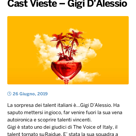
Cast Vieste – Gigi D’Alessio
Gallery
Giochi&Concorsi
Locali
Playlist
Hit Dance
Radio Norba News TV
PALATOUR
Musica e Spettacolo
Notiziario
Generale
Voce al Bari
Sport
Interviste
Novità
Battiti Live 2026
Radio Norba Consiglia
Oroscopo
Leggerissime
Speciale Astrabilia 2026
Gallery
26 Giugno, 2019
La sorpresa dei talent italiani è…Gigi D’Alessio. Ha
saputo mettersi in gioco, far venire fuori la sua vena
autoironica e scoprire talenti vincenti.
Gigi è stato uno dei giudici di The Voice of Italy, il
talent tornato su Raidue. E’ stata la sua squadra a