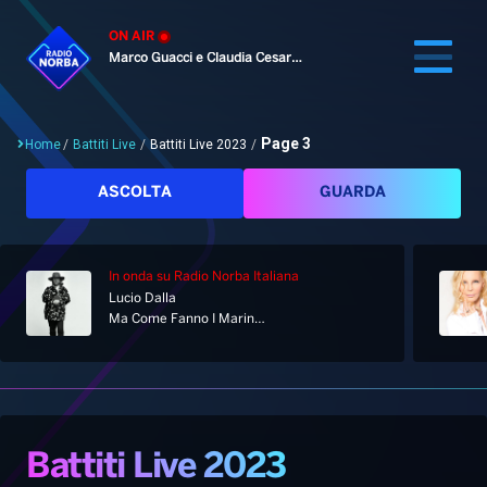
ON AIR
Marco Guacci e Claudia Cesaroni
Page 3
Home
/
Battiti Live
/
Battiti Live 2023
/
Cerca
ASCOLTA
GUARDA
In onda
su Radio Norba Italiana
Home
Lucio Dalla
Ma Come Fanno I Marinai [Studio Version]
Radio
Notizie
Palinsesto
Pod&Play
Classifiche
Top News
Battiti Live 2023
Gallery
Giochi&Concorsi
Locali
Playlist
Hit Dance