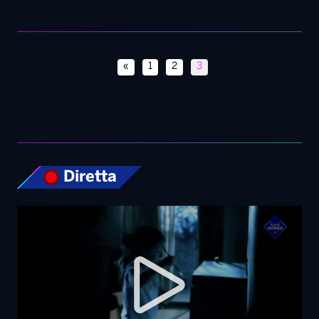
«
1
2
3
Diretta