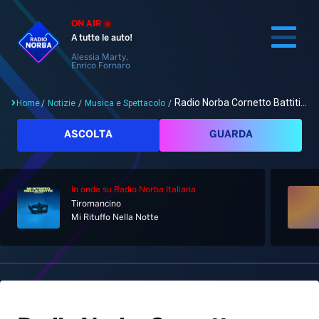
ON AIR
A tutte le auto!
Alessia Marty,
Enrico Fornaro
Radio Norba Cornetto Battiti...
Home
/
Notizie
/
Musica e Spettacolo
/
Cerca
ASCOLTA
GUARDA
In onda
su Radio Norba Italiana
Home
Tiromancino
Mi Rituffo Nella Notte
Radio
Notizie
Palinsesto
Pod&Play
Classifiche
Top News