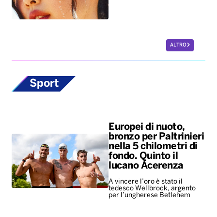
ALTRO
Sport
Europei di nuoto,
bronzo per Paltrinieri
nella 5 chilometri di
fondo. Quinto il
lucano Acerenza
A vincere l’oro è stato il
tedesco Wellbrock, argento
per l’ungherese Betlehem