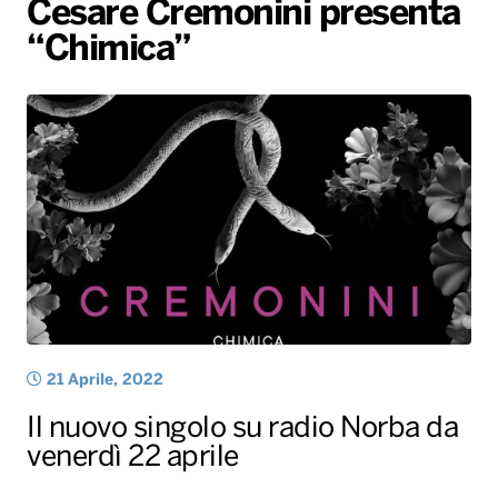
Cesare Cremonini presenta
Gallery
Giochi&Concorsi
Locali
Playlist
Hit Dance
“Chimica”
Radio Norba News TV
PALATOUR
Musica e Spettacolo
Notiziario
Generale
Voce al Bari
Sport
Interviste
Novità
Battiti Live 2026
Radio Norba Consiglia
Oroscopo
Leggerissime
Speciale Astrabilia 2026
Gallery
21 Aprile, 2022
Il nuovo singolo su radio Norba da
venerdì 22 aprile