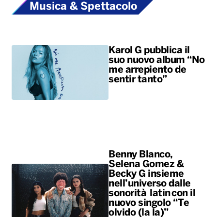
Musica & Spettacolo
Karol G pubblica il
suo nuovo album “No
me arrepiento de
sentir tanto”
Benny Blanco,
Selena Gomez &
Becky G insieme
nell’universo dalle
sonorità latin con il
nuovo singolo “Te
olvido (la la)”