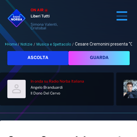
ON AIR
Liberi Tutti
Simona Valenti,
Cristobal
Cesare Cremonini presenta “Ch
Home
/
Notizie
/
Musica e Spettacolo
/
Cerca
ASCOLTA
GUARDA
In onda
su Radio Norba Italiana
Home
Angelo Branduardi
Il Dono Del Cervo
Radio
Notizie
Palinsesto
Pod&Play
Classifiche
Top News