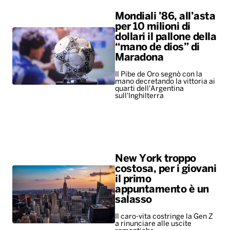
Mondiali ’86, all’asta
per 10 milioni di
dollari il pallone della
“mano de dios” di
Maradona
Il Pibe de Oro segnò con la
mano decretando la vittoria ai
quarti dell'Argentina
sull'Inghilterra
New York troppo
costosa, per i giovani
il primo
appuntamento è un
salasso
Il caro-vita costringe la Gen Z
a rinunciare alle uscite