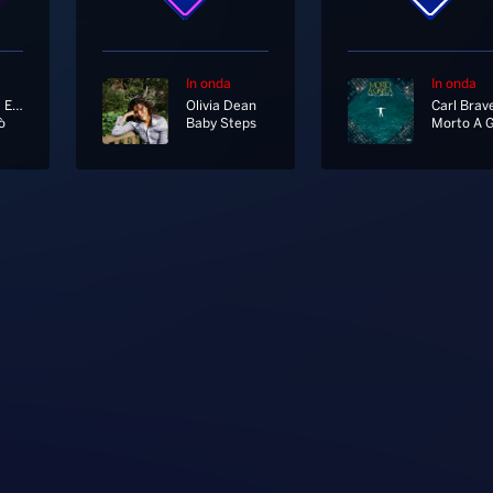
In onda
In onda
Anna Oxa E Fausto Leali
Olivia Dean
Carl Brav
ò
Baby Steps