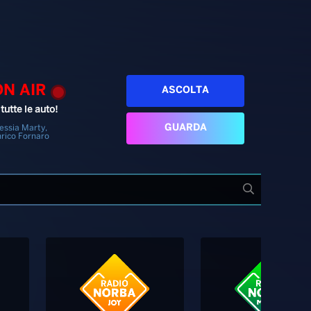
ON AIR
ASCOLTA
tutte le auto!
GUARDA
essia Marty,
rico Fornaro