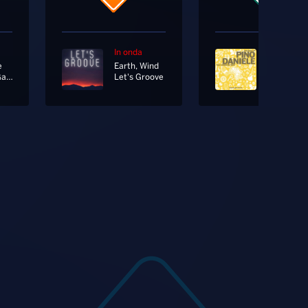
In onda
In onda
e
Earth, Wind
Pino Danie
Morto A Galla
Let's Groove