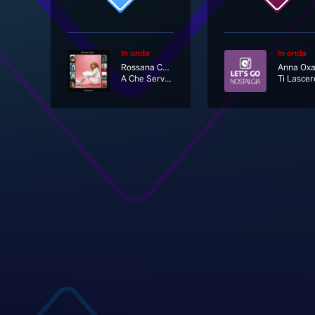
In onda
In onda
Rossana Casale
A Che Servono Gli Dei
Ti Lascer