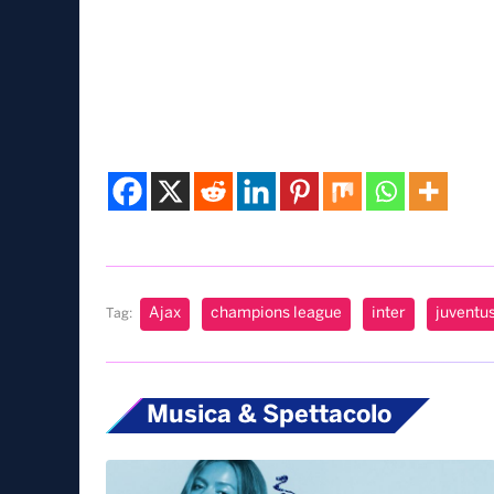
Ajax
champions league
inter
juventu
Tag:
Musica & Spettacolo