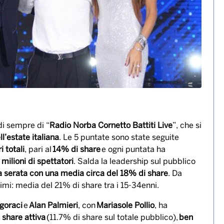
 di sempre di “
Radio Norba Cornetto Battiti Live
”, che si
l’estate italiana
. Le 5 puntate sono state seguite
 totali
, pari al
14% di share
e ogni puntata ha
 milioni di spettatori
. Salda la leadership sul pubblico
a serata con una media circa del 18% di share
. Da
simi: media del 21% di share tra i 15-34enni.
goraci
e
Alan Palmieri
, con
Mariasole Pollio
, ha
 share attiva
(11.7% di share sul totale pubblico),
ben