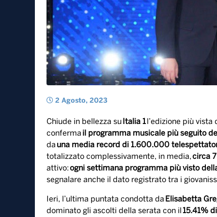
2 Agosto, 2023
Chiude in bellezza su
Italia 1
l’edizione più vista
conferma
il programma musicale più seguito del
da
una media record di 1.600.000 telespettatori
totalizzato complessivamente, in media,
circa 7
attivo:
ogni settimana programma più visto dell
segnalare anche il dato registrato tra i giovanis
Ieri, l’ultima puntata condotta da
Elisabetta Gre
dominato gli ascolti della serata con il
15.41% di