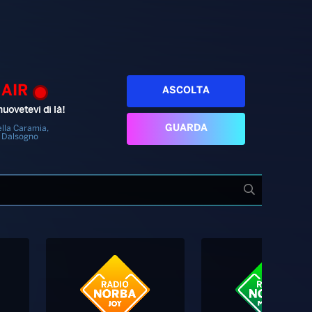
 AIR
ASCOLTA
uovetevi di là!
GUARDA
lla Caramia,
 Dalsogno