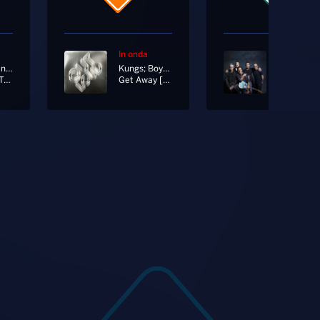
In onda
In onda
Marco Mengoni
Kungs; Boys Noize
Pearl Jam
Mandare Tutto All'aria
Get Away [Radio Edit]
Sirens