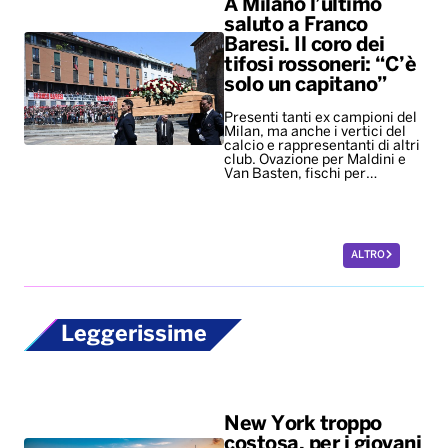
A Milano l’ultimo
saluto a Franco
Baresi. Il coro dei
tifosi rossoneri: “C’è
solo un capitano”
Presenti tanti ex campioni del
Milan, ma anche i vertici del
calcio e rappresentanti di altri
club. Ovazione per Maldini e
Van Basten, fischi per…
ALTRO
Leggerissime
New York troppo
costosa, per i giovani