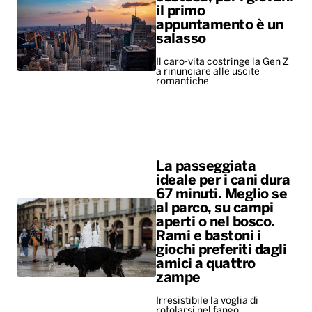
il primo
appuntamento è un
salasso
Il caro-vita costringe la Gen Z
a rinunciare alle uscite
romantiche
La passeggiata
ideale per i cani dura
67 minuti. Meglio se
al parco, su campi
aperti o nel bosco.
Rami e bastoni i
giochi preferiti dagli
amici a quattro
zampe
Irresistibile la voglia di
rotolarsi nel fango