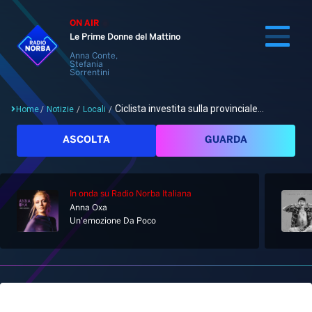
ON AIR
Le Prime Donne del Mattino
Anna Conte,
Stefania
Sorrentini
Ciclista investita sulla provinciale...
Home
/
Notizie
/
Locali
/
Cerca
ASCOLTA
GUARDA
In onda
su Radio Norba Italiana
Home
Anna Oxa
Un'emozione Da Poco
Radio
Notizie
Palinsesto
Pod&Play
Classifiche
Top News