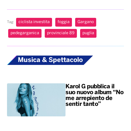
ciclista investita
foggia
Gargano
Tag:
pedegarganica
provinciale 89
puglia
Musica & Spettacolo
Karol G pubblica il
suo nuovo album “No
me arrepiento de
sentir tanto”