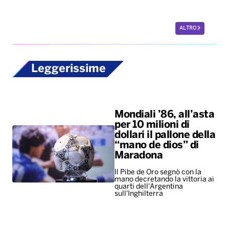
ALTRO
Leggerissime
Mondiali ’86, all’asta
per 10 milioni di
dollari il pallone della
“mano de dios” di
Maradona
Il Pibe de Oro segnò con la
mano decretando la vittoria ai
quarti dell'Argentina
sull'Inghilterra