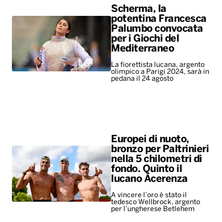
Scherma, la
potentina Francesca
Palumbo convocata
per i Giochi del
Mediterraneo
La fiorettista lucana, argento
olimpico a Parigi 2024, sarà in
pedana il 24 agosto
Europei di nuoto,
bronzo per Paltrinieri
nella 5 chilometri di
fondo. Quinto il
lucano Acerenza
A vincere l’oro è stato il
tedesco Wellbrock, argento
per l’ungherese Betlehem