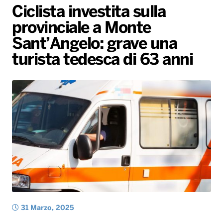
Ciclista investita sulla
Gallery
Giochi&Concorsi
Locali
Playlist
Hit Dance
provinciale a Monte
Radio Norba News TV
PALATOUR
Musica e Spettacolo
Notiziario
Generale
Sant’Angelo: grave una
Voce al Bari
Sport
Interviste
Novità
turista tedesca di 63 anni
Battiti Live 2026
Radio Norba Consiglia
Oroscopo
Leggerissime
Speciale Astrabilia 2026
Gallery
31 Marzo, 2025