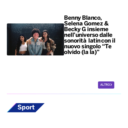
Benny Blanco,
Selena Gomez &
Becky G insieme
nell’universo dalle
sonorità latin con il
nuovo singolo “Te
olvido (la la)”
ALTRO
Sport