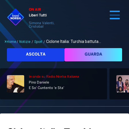
ON AIR
Liberi Tutti
Simona Valenti,
Cristobal
Ciclone Italia: Turchia battuta...
Home
/
Notizie
/
Sport
/
Cerca
ASCOLTA
GUARDA
In onda
su Radio Norba Italiana
Home
Pino Daniele
E So' Cuntento 'e Sta'
Radio
Notizie
Palinsesto
Pod&Play
Classifiche
Top News