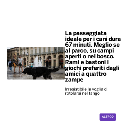
La passeggiata
ideale per i cani dura
67 minuti. Meglio se
al parco, su campi
aperti o nel bosco.
Rami e bastoni i
giochi preferiti dagli
amici a quattro
zampe
Irresistibile la voglia di
rotolarsi nel fango
ALTRO