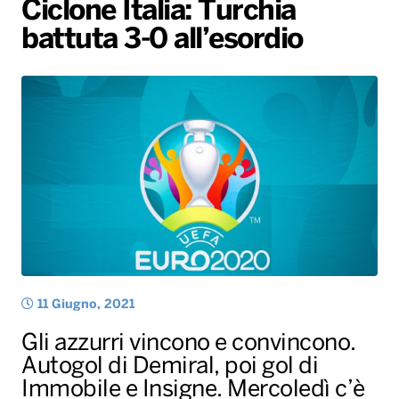
Ciclone Italia: Turchia
Gallery
Giochi&Concorsi
Locali
Playlist
Hit Dance
battuta 3-0 all’esordio
Radio Norba News TV
PALATOUR
Musica e Spettacolo
Notiziario
Generale
Voce al Bari
Sport
Interviste
Novità
Battiti Live 2026
Radio Norba Consiglia
Oroscopo
Leggerissime
Speciale Astrabilia 2026
Gallery
11 Giugno, 2021
Gli azzurri vincono e convincono.
Autogol di Demiral, poi gol di
Immobile e Insigne. Mercoledì c’è