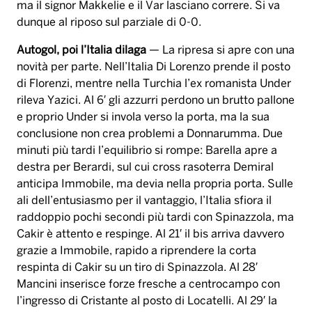
ma il signor Makkelie e il Var lasciano correre. Si va
dunque al riposo sul parziale di 0-0.
Autogol, poi l’Italia dilaga
— La ripresa si apre con una
novità per parte. Nell’Italia Di Lorenzo prende il posto
di Florenzi, mentre nella Turchia l’ex romanista Under
rileva Yazici. Al 6′ gli azzurri perdono un brutto pallone
e proprio Under si invola verso la porta, ma la sua
conclusione non crea problemi a Donnarumma. Due
minuti più tardi l’equilibrio si rompe: Barella apre a
destra per Berardi, sul cui cross rasoterra Demiral
anticipa Immobile, ma devia nella propria porta. Sulle
ali dell’entusiasmo per il vantaggio, l’Italia sfiora il
raddoppio pochi secondi più tardi con Spinazzola, ma
Cakir è attento e respinge. Al 21′ il bis arriva davvero
grazie a Immobile, rapido a riprendere la corta
respinta di Cakir su un tiro di Spinazzola. Al 28′
Mancini inserisce forze fresche a centrocampo con
l’ingresso di Cristante al posto di Locatelli. Al 29′ la