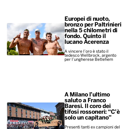
Europei di nuoto,
bronzo per Paltrinieri
nella 5 chilometri di
fondo. Quinto il
lucano Acerenza
A vincere l’oro è stato il
tedesco Wellbrock, argento
per l’ungherese Betlehem
A Milano l’ultimo
saluto a Franco
Baresi. Il coro dei
tifosi rossoneri: “C’è
solo un capitano”
Presenti tanti ex campioni del