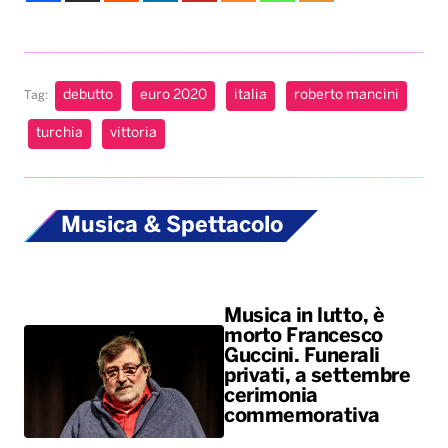
debutto
euro 2020
italia
roberto mancini
Tag:
turchia
vittoria
Musica & Spettacolo
Musica in lutto, è
morto Francesco
Guccini. Funerali
privati, a settembre
cerimonia
commemorativa