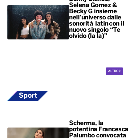
Selena Gomez &
Becky G insieme
nell’universo dalle
sonorità latin con il
nuovo singolo “Te
olvido (la la)”
ALTRO
Sport
Scherma, la
potentina Francesca
Palumbo convocata