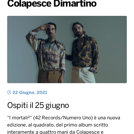
Colapesce Dimartino
Gallery
Giochi&Concorsi
Locali
Playlist
Hit Dance
Radio Norba News TV
PALATOUR
Musica e Spettacolo
Notiziario
Generale
Voce al Bari
Sport
Interviste
Novità
Battiti Live 2026
Radio Norba Consiglia
Oroscopo
Leggerissime
Speciale Astrabilia 2026
Gallery
22 Giugno, 2021
Ospiti il 25 giugno
“I mortali²” (42 Records/Numero Uno) è una nuova
edizione, al quadrato, del primo album scritto
interamente a quattro mani da Colapesce e