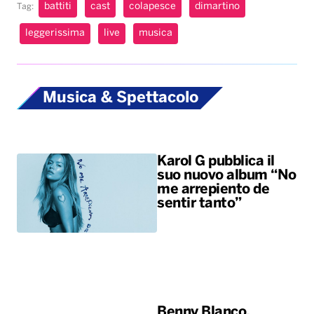
battiti
cast
colapesce
dimartino
Tag:
leggerissima
live
musica
Musica & Spettacolo
Karol G pubblica il
suo nuovo album “No
me arrepiento de
sentir tanto”
Benny Blanco,