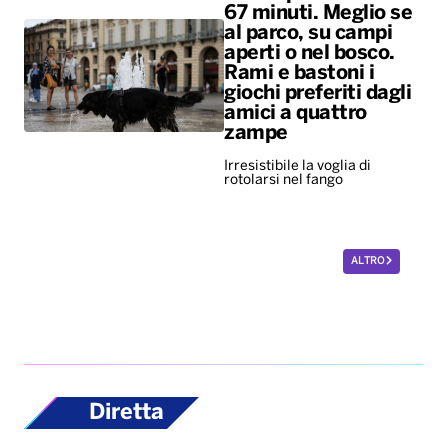
67 minuti. Meglio se
al parco, su campi
aperti o nel bosco.
Rami e bastoni i
giochi preferiti dagli
amici a quattro
zampe
Irresistibile la voglia di
rotolarsi nel fango
ALTRO
Diretta