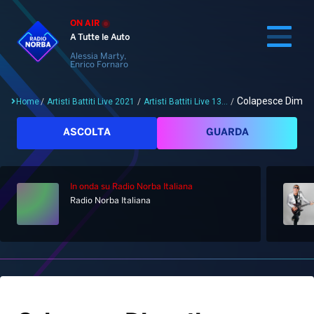
ON AIR
A Tutte le Auto
Alessia Marty,
Enrico Fornaro
Colapesce Dimar
Home
/
Artisti Battiti Live 2021
/
Artisti Battiti Live 13...
/
Cerca
ASCOLTA
GUARDA
In onda
su Radio Norba Italiana
Home
Radio Norba Italiana
Radio
Notizie
Palinsesto
Pod&Play
Classifiche
Top News