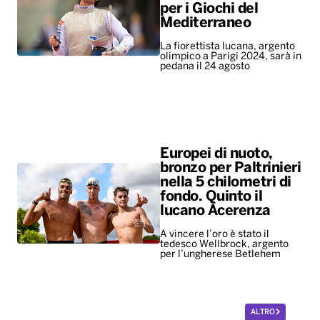
per i Giochi del
Mediterraneo
La fiorettista lucana, argento
olimpico a Parigi 2024, sarà in
pedana il 24 agosto
Europei di nuoto,
bronzo per Paltrinieri
nella 5 chilometri di
fondo. Quinto il
lucano Acerenza
A vincere l’oro è stato il
tedesco Wellbrock, argento
per l’ungherese Betlehem
ALTRO