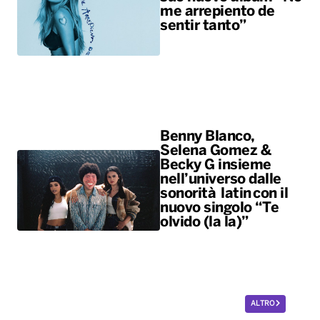
me arrepiento de
sentir tanto”
Benny Blanco,
Selena Gomez &
Becky G insieme
nell’universo dalle
sonorità latin con il
nuovo singolo “Te
olvido (la la)”
ALTRO