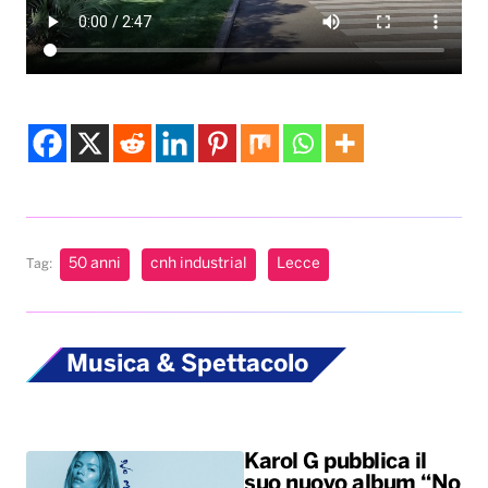
50 anni
cnh industrial
Lecce
Tag:
Musica & Spettacolo
Karol G pubblica il
suo nuovo album “No