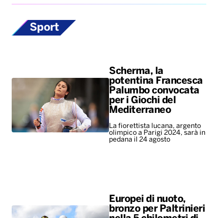
Sport
Scherma, la
potentina Francesca
Palumbo convocata
per i Giochi del
Mediterraneo
La fiorettista lucana, argento
olimpico a Parigi 2024, sarà in
pedana il 24 agosto
Europei di nuoto,
bronzo per Paltrinieri