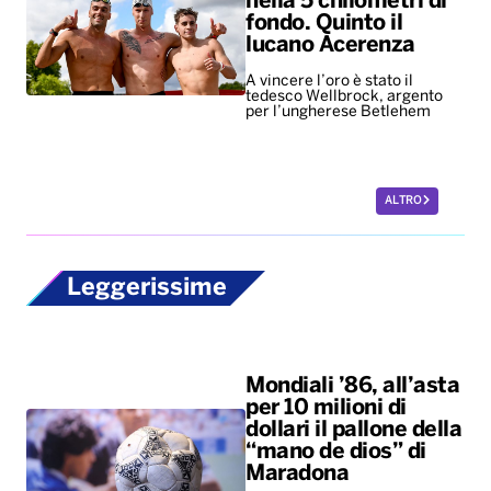
nella 5 chilometri di
fondo. Quinto il
lucano Acerenza
A vincere l’oro è stato il
tedesco Wellbrock, argento
per l’ungherese Betlehem
ALTRO
Leggerissime
Mondiali ’86, all’asta
per 10 milioni di
dollari il pallone della
“mano de dios” di
Maradona