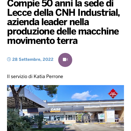
Compie 50 anni la sede di
Gallery
Giochi&Concorsi
Locali
Playlist
Hit Dance
Lecce della CNH Industrial,
Radio Norba News TV
PALATOUR
Musica e Spettacolo
Notiziario
Generale
azienda leader nella
Voce al Bari
Sport
Interviste
Novità
produzione delle macchine
Battiti Live 2026
Radio Norba Consiglia
Oroscopo
movimento terra
Leggerissime
Speciale Astrabilia 2026
Gallery
28 Settembre, 2022
Il servizio di Katia Perrone