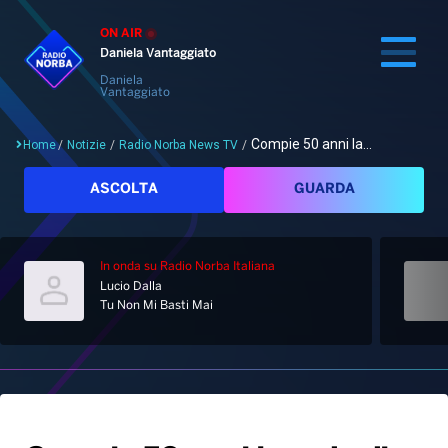
ON AIR
Daniela Vantaggiato
Daniela
Vantaggiato
Compie 50 anni la...
Home
/
Notizie
/
Radio Norba News TV
/
Cerca
ASCOLTA
GUARDA
In onda
su Radio Norba Italiana
Home
Lucio Dalla
Tu Non Mi Basti Mai
Radio
Notizie
Palinsesto
Pod&Play
Classifiche
Top News