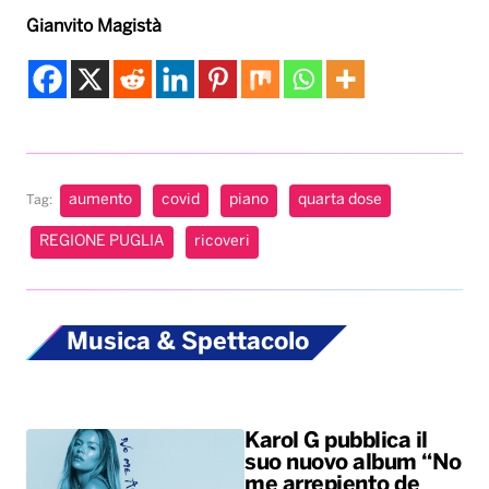
Gianvito Magistà
aumento
covid
piano
quarta dose
Tag:
REGIONE PUGLIA
ricoveri
Musica & Spettacolo
Karol G pubblica il
suo nuovo album “No
me arrepiento de