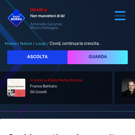
ON AIR
Non muovetevi di là!
Antonella Caramia,
Mauro Dalsogno
Covid, continua la crescita...
Home
/
Notizie
/
Locali
/
Cerca
ASCOLTA
GUARDA
In onda
su Radio Norba Italiana
Home
Franco Battiato
Gli Uccelli
Radio
Notizie
Palinsesto
Pod&Play
Classifiche
Top News