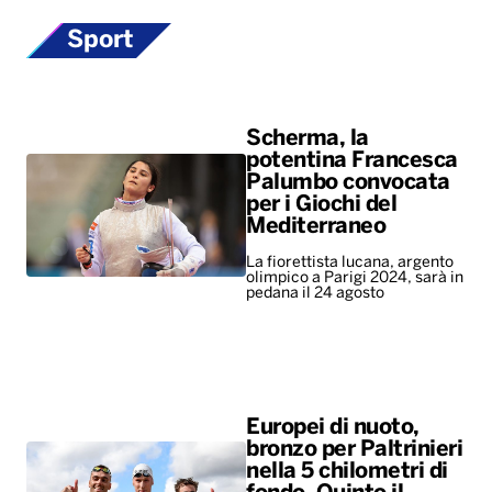
Sport
Scherma, la
potentina Francesca
Palumbo convocata
per i Giochi del
Mediterraneo
La fiorettista lucana, argento
olimpico a Parigi 2024, sarà in
pedana il 24 agosto
Europei di nuoto,
bronzo per Paltrinieri
nella 5 chilometri di