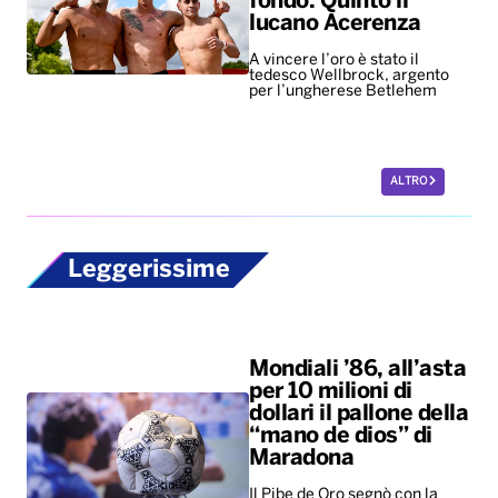
fondo. Quinto il
lucano Acerenza
A vincere l’oro è stato il
tedesco Wellbrock, argento
per l’ungherese Betlehem
ALTRO
Leggerissime
Mondiali ’86, all’asta
per 10 milioni di
dollari il pallone della
“mano de dios” di
Maradona
Il Pibe de Oro segnò con la