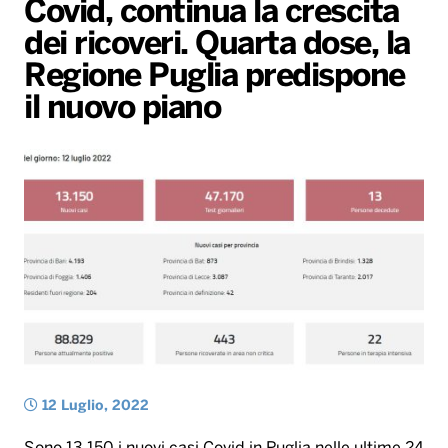
Covid, continua la crescita
Gallery
Giochi&Concorsi
Locali
Playlist
Hit Dance
dei ricoveri. Quarta dose, la
Radio Norba News TV
PALATOUR
Musica e Spettacolo
Notiziario
Generale
Regione Puglia predispone
Voce al Bari
Sport
Interviste
Novità
il nuovo piano
Battiti Live 2026
Radio Norba Consiglia
Oroscopo
Leggerissime
Speciale Astrabilia 2026
Gallery
12 Luglio, 2022