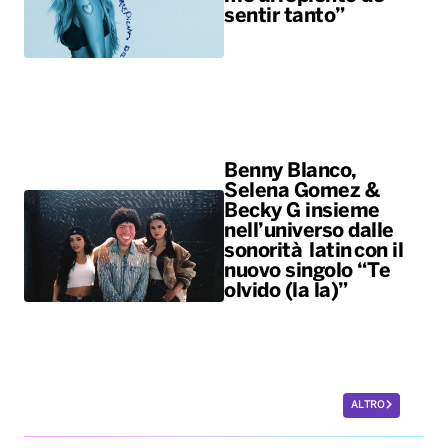
sentir tanto”
Benny Blanco,
Selena Gomez &
Becky G insieme
nell’universo dalle
sonorità latin con il
nuovo singolo “Te
olvido (la la)”
ALTRO